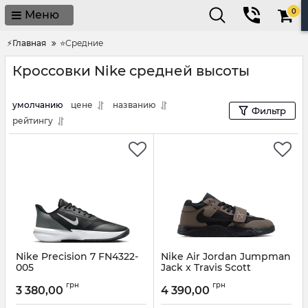
0
Меню
⚡Главная
⭐Средние
Кроссовки Nike средней высоты
умолчанию
цене
названию
Фильтр
рейтингу
Nike Precision 7 FN4322-
Nike Air Jordan Jumpman
005
Jack x Travis Scott
Артикул:
FN4322-005-41
Артикул:
474793-40
грн
грн
3 380,00
4 390,00