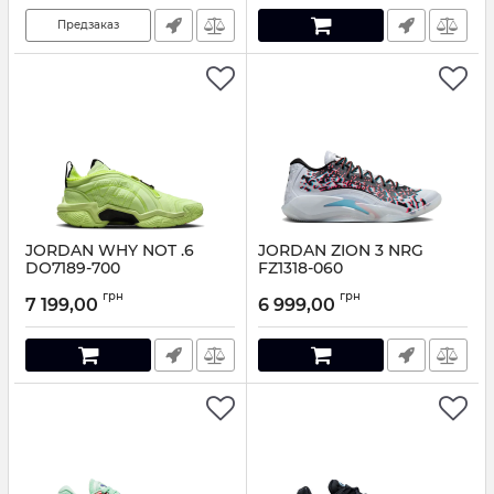
Предзаказ
JORDAN WHY NOT .6
JORDAN ZION 3 NRG
DO7189-700
FZ1318-060
Артикул:
DO7189-700-41
Артикул:
FZ1318-060-41
грн
грн
7 199,00
6 999,00