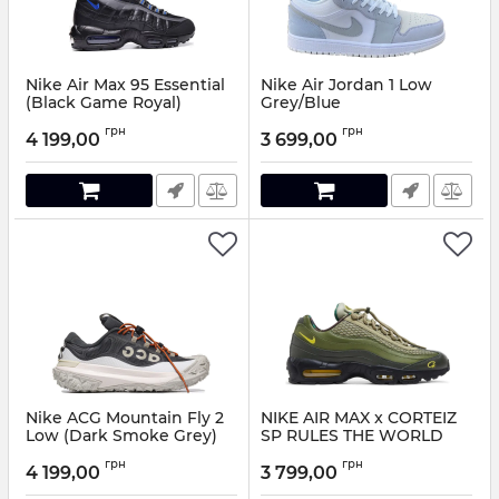
Nike Air Max 95 Essential
Nike Air Jordan 1 Low
(Black Game Royal)
Grey/Blue
Артикул:
884244
Артикул:
077468
грн
грн
4 199,00
3 699,00
Nike ACG Mountain Fly 2
NIKE AIR MAX x CORTEIZ
Low (Dark Smoke Grey)
SP RULES THE WORLD
Артикул:
04878-41
Артикул:
04477
грн
грн
4 199,00
3 799,00