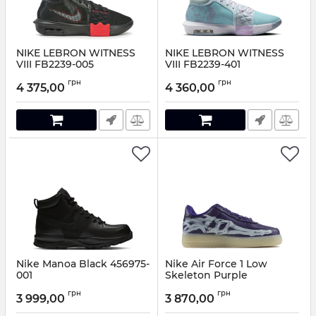
NIKE LEBRON WITNESS
NIKE LEBRON WITNESS
VIII FB2239-005
VIII FB2239-401
Артикул:
FB2239-005-41
Артикул:
FB2239-401-41
грн
грн
4 375,00
4 360,00
Nike Manoa Black 456975-
Nike Air Force 1 Low
001
Skeleton Purple
Артикул:
456975-001-41
Артикул:
058796-38
грн
грн
3 999,00
3 870,00