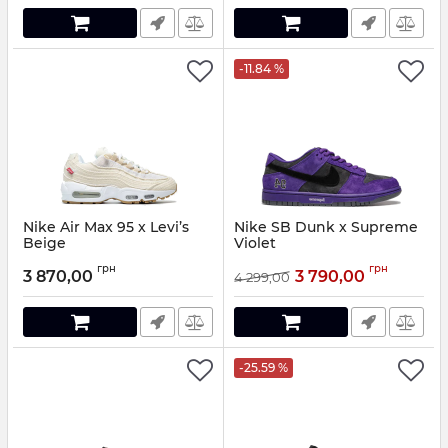
-11.84 %
Nike Air Max 95 x Levi’s
Nike SB Dunk x Supreme
Beige
Violet
Артикул:
960211
Артикул:
60870-36
грн
грн
3 870,00
3 790,00
4 299,00
-25.59 %