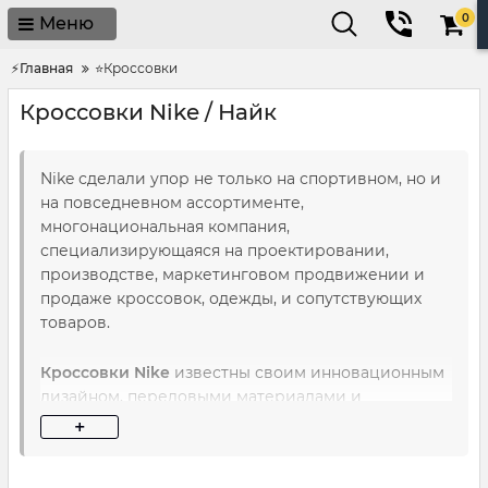
0
Меню
⚡Главная
⭐Кроссовки
Кроссовки Nike / Найк
Nike сделали упор не только на спортивном, но и
на повседневном ассортименте,
многонациональная компания,
специализирующаяся на проектировании,
производстве, маркетинговом продвижении и
продаже кроссовок, одежды, и сопутствующих
товаров.
Кроссовки Nike
известны своим инновационным
дизайном, передовыми материалами и
технологиями, большую часть из которых
+
разработали сами, обеспечивающими
превосходные характеристики и комфорт. Они