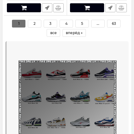
1
2
3
4
5
...
63
все
вперёд »