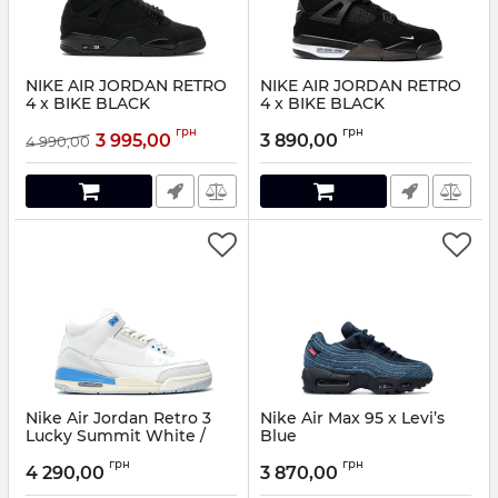
NIKE AIR JORDAN RETRO
NIKE AIR JORDAN RETRO
4 x BIKE BLACK
4 x BIKE BLACK
Артикул:
j4990-36
Артикул:
8411285
грн
грн
3 995,00
3 890,00
4 990,00
Nike Air Jordan Retro 3
Nike Air Max 95 x Levi’s
Lucky Summit White /
Blue
Blue
Артикул:
5850158
грн
грн
4 290,00
3 870,00
Артикул:
6110544