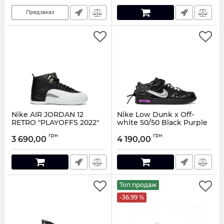
Предзаказ
Nike AIR JORDAN 12
Nike Low Dunk x Off-
RETRO "PLAYOFFS 2022"
white 50/50 Black Purple
GS
Артикул:
6301521
грн
грн
3 690,00
4 190,00
Артикул:
6651108
Топ продаж
-36.99 %