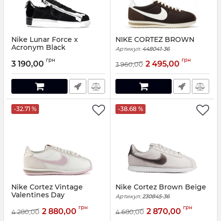
Nike Lunar Force x
NIKE CORTEZ BROWN
Acronym Black
Артикул:
448041-36
Артикул:
666047
грн
грн
3 190,00
2 495,00
3 960,00
-32.71 %
-38.68 %
Nike Cortez Vintage
Nike Cortez Brown Beige
Valentines Day
Артикул:
230845-36
Артикул:
22047-36
грн
грн
2 880,00
2 870,00
4 280,00
4 680,00