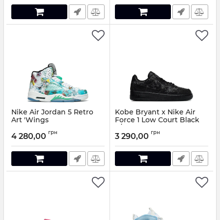
Nike Air Jordan 5 Retro
Kobe Bryant x Nike Air
Art 'Wings
Force 1 Low Court Black
8/24
Артикул:
9505147
грн
грн
4 280,00
3 290,00
Артикул:
489055