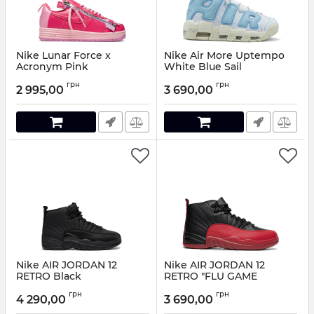
Nike Lunar Force x
Nike Air More Uptempo
Acronym Pink
White Blue Sail
Артикул:
063148
Артикул:
941558
грн
грн
2 995,00
3 690,00
Nike AIR JORDAN 12
Nike AIR JORDAN 12
RETRO Black
RETRO "FLU GAME
Артикул:
3214049
Артикул:
948818
грн
грн
4 290,00
3 690,00