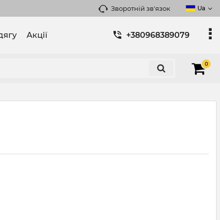
Зворотній зв'язок
Ua
дягу
Акції
+380968389079
0