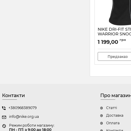
NIKE DRI-FIT S
WARRIOR SNO
Артикул:
DC9165-01
грн
1 199,00
Предзаказ
Контакти
Про магази
+380968389079
Статті
Доставка
info@nike.org.ua
Оплата
Режим роботи магазину:
ПН - ПТ: з 9:00 до 18:00
Контакти