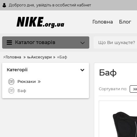
Доброго дня,
увійдіть в особистий кабінет
Головна
Блог
Каталог товарів
⚡Головна
👟Аксесуари
⭐Баф
Категорії
Баф
Рюкзаки
Сортувати по:
з
Баф