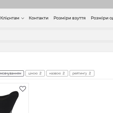
Клієнтам
Контакти
Розміри взуття
Розміри о
амовчуванням
ціною
назвою
рейтингу