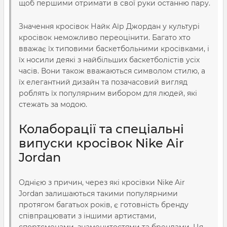
щоб першими отримати в свої руки останню пару.
Значення кросівок Найк Аїр Джордан у культурі
кросівок неможливо переоцінити. Багато хто
вважає їх типовими баскетбольними кросівками, і
їх носили деякі з найбільших баскетболістів усіх
часів. Вони також вважаються символом стилю, а
їх елегантний дизайн та позачасовий вигляд
роблять їх популярним вибором для людей, які
стежать за модою.
Колаборації та спеціальні
випуски кросівок Nike Air
Jordan
Однією з причин, через які кросівки Nike Air
Jordan залишаються такими популярними
протягом багатьох років, є готовність бренду
співпрацювати з іншими артистами,
спортсменами, знаменитостями та брендами. Ця