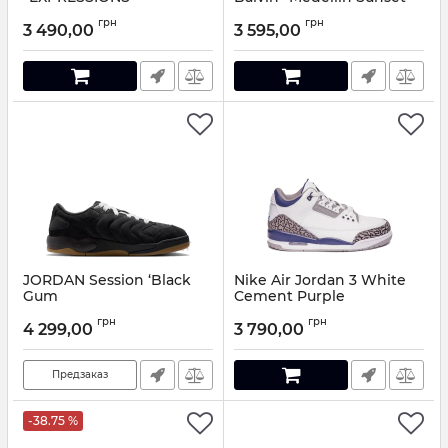
Артикул:
663201
Артикул:
9630185
грн
грн
3 490,00
3 595,00
JORDAN Session ‘Black
Nike Air Jordan 3 White
Gum
Cement Purple
Артикул:
969045
Артикул:
106880
грн
грн
4 299,00
3 790,00
Предзаказ
-38.75 %