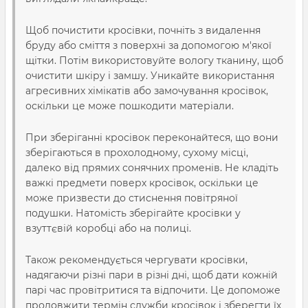
Щоб почистити кросівки, почніть з видалення
бруду або сміття з поверхні за допомогою м'якої
щітки. Потім використовуйте вологу тканину, щоб
очистити шкіру і замшу. Уникайте використання
агресивних хімікатів або замочування кросівок,
оскільки це може пошкодити матеріали.
При зберіганні кросівок переконайтеся, що вони
зберігаються в прохолодному, сухому місці,
далеко від прямих сонячних променів. Не кладіть
важкі предмети поверх кросівок, оскільки це
може призвести до стиснення повітряної
подушки. Натомість зберігайте кросівки у
взуттєвій коробці або на полиці.
Також рекомендується чергувати кросівки,
надягаючи різні пари в різні дні, щоб дати кожній
парі час провітритися та відпочити. Це допоможе
продовжити термін служби кросівок і зберегти їх