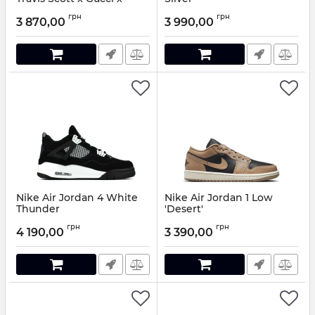
Supreme
Артикул:
3390988
грн
грн
3 870,00
3 990,00
Артикул:
80499048
Nike Air Jordan 4 White
Nike Air Jordan 1 Low
Thunder
'Desert'
Артикул:
880970
Артикул:
7490018
грн
грн
4 190,00
3 390,00