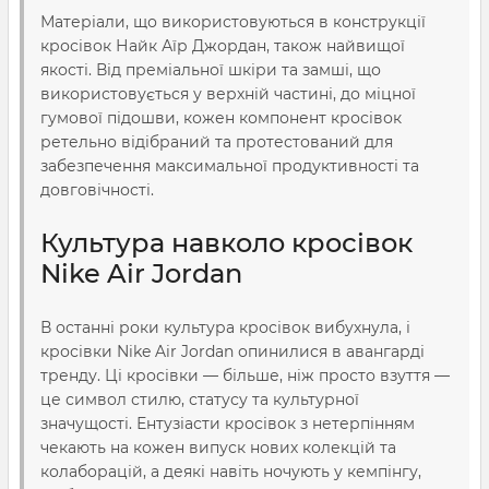
Матеріали, що використовуються в конструкції
кросівок Найк Аїр Джордан, також найвищої
якості. Від преміальної шкіри та замші, що
використовується у верхній частині, до міцної
гумової підошви, кожен компонент кросівок
ретельно відібраний та протестований для
забезпечення максимальної продуктивності та
довговічності.
Культура навколо кросівок
Nike Air Jordan
В останні роки культура кросівок вибухнула, і
кросівки Nike Air Jordan опинилися в авангарді
тренду. Ці кросівки — більше, ніж просто взуття —
це символ стилю, статусу та культурної
значущості. Ентузіасти кросівок з нетерпінням
чекають на кожен випуск нових колекцій та
колаборацій, а деякі навіть ночують у кемпінгу,