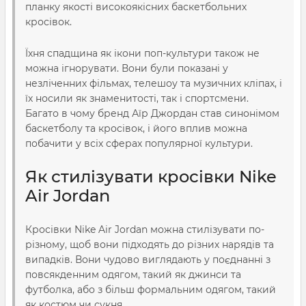
планку якості високоякісних баскетбольних
кросівок.
Їхня спадщина як ікони поп-культури також не
можна ігнорувати. Вони були показані у
незліченних фільмах, телешоу та музичних кліпах, і
їх носили як знаменитості, так і спортсмени.
Багато в чому бренд Аїр Джордан став синонімом
баскетболу та кросівок, і його вплив можна
побачити у всіх сферах популярної культури.
Як стилізувати кросівки Nike
Air Jordan
Кросівки Nike Air Jordan можна стилізувати по-
різному, щоб вони підходять до різних нарядів та
випадків. Вони чудово виглядають у поєднанні з
повсякденним одягом, такий як джинси та
футболка, або з більш формальним одягом, такий
як костюм чи сукня.