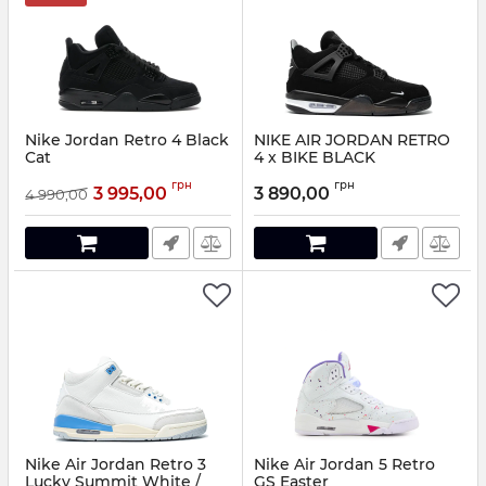
Nike Jordan Retro 4 Black
NIKE AIR JORDAN RETRO
Cat
4 x BIKE BLACK
Артикул:
j4990-36
Артикул:
8411285
грн
грн
3 995,00
3 890,00
4 990,00
Nike Air Jordan Retro 3
Nike Air Jordan 5 Retro
Lucky Summit White /
GS Easter