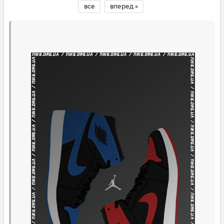
все
вперед »