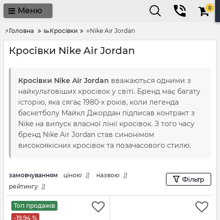
0
Меню
⚡Головна
👟Кросівки
⭐Nike Air Jordan
Кросівки Nike Air Jordan
Кросівки Nike Air Jordan
вважаються одними з
найкультовіших кросівок у світі. Бренд має багату
історію, яка сягає 1980-х років, коли легенда
баскетболу Майкл Джордан підписав контракт з
Nike на випуск власної лінії кросівок. З того часу
бренд Nike Air Jordan став синонімом
високоякісних кросівок та позачасового стилю.
замовчуванням
ціною
назвою
Фільтр
рейтингу
Топ продажів
-19.94 %