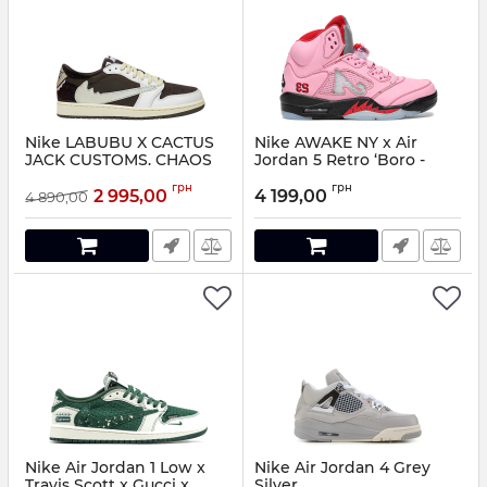
Nike LABUBU X CACTUS
Nike AWAKE NY x Air
JACK CUSTOMS. CHAOS
Jordan 5 Retro ‘Boro -
LOADING
Arctic Pink’
грн
грн
2 995,00
4 199,00
4 890,00
Артикул:
99021798
Артикул:
509147
Nike Air Jordan 1 Low x
Nike Air Jordan 4 Grey
Travis Scott x Gucci x
Silver