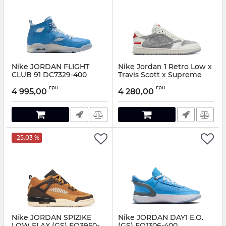
Nike JORDAN FLIGHT
Nike Jordan 1 Retro Low x
CLUB 91 DC7329-400
Travis Scott х Supreme
Артикул:
DC7329-400-41
Артикул:
3042214
грн
грн
4 995,00
4 280,00
-25.03 %
Nike JORDAN SPIZIKE
Nike JORDAN DAY1 E.O.
LOW FLAX (GS) FQ3950-
(GS) FQ1306-400