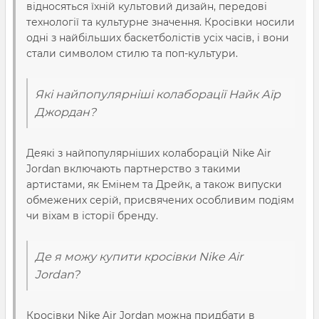
відносяться їхній культовий дизайн, передові
технології та культурне значення. Кросівки носили
одні з найбільших баскетболістів усіх часів, і вони
стали символом стилю та поп-культури.
Які найпопулярніші колаборації Найк Аїр
Джордан?
Деякі з найпопулярніших колаборацій Nike Air
Jordan включають партнерство з такими
артистами, як Емінем та Дрейк, а також випуски
обмежених серій, присвячених особливим подіям
чи віхам в історії бренду.
Де я можу купити кросівки Nike Air
Jordan?
Кросівки Nike Air Jordan можна придбати в