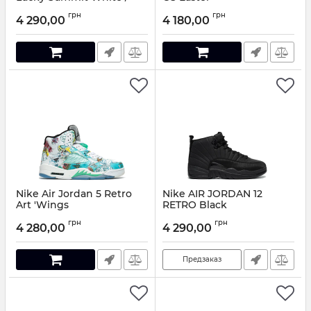
Blue
Артикул:
5511088
грн
грн
4 290,00
4 180,00
Артикул:
6110544
Nike Air Jordan 5 Retro
Nike AIR JORDAN 12
Art 'Wings
RETRO Black
Артикул:
9505147
Артикул:
3214049
грн
грн
4 280,00
4 290,00
Предзаказ