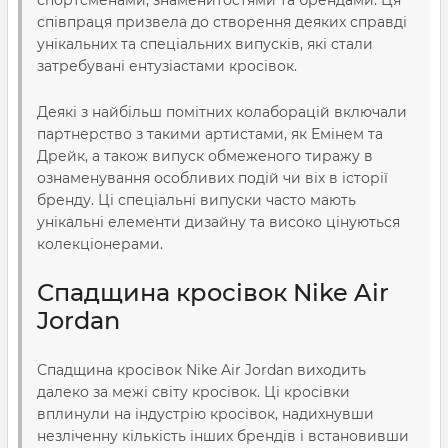
співпраця призвела до створення деяких справді
унікальних та спеціальних випусків, які стали
затребувані ентузіастами кросівок.
Деякі з найбільш помітних колаборацій включали
партнерство з такими артистами, як Емінем та
Дрейк, а також випуск обмеженого тиражу в
ознаменування особливих подій чи віх в історії
бренду. Ці спеціальні випуски часто мають
унікальні елементи дизайну та високо цінуються
колекціонерами.
Спадщина кросівок Nike Air
Jordan
Спадщина кросівок Nike Air Jordan виходить
далеко за межі світу кросівок. Ці кросівки
вплинули на індустрію кросівок, надихнувши
незліченну кількість інших брендів і встановивши