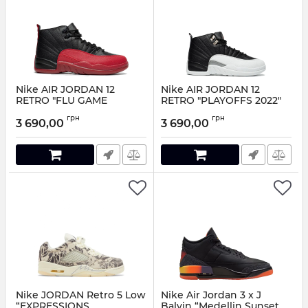
Nike AIR JORDAN 12
Nike AIR JORDAN 12
RETRO "FLU GAME
RETRO "PLAYOFFS 2022"
GS
Артикул:
948818
грн
грн
3 690,00
3 690,00
Артикул:
6651108
Nike JORDAN Retro 5 Low
Nike Air Jordan 3 x J
“EXPRESSIONS
Balvin “Medellin Sunset