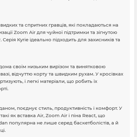
швидких та спритних гравців, які покладаються на
зації Zoom Air для чуйної підтримки та зігнутою
ерія Kyrie ідеально підходить для захисників та
ідома своїм низьким вирізом та винятковою
вазі, відчуттю корту та швидким рухам. У кросівках
изують, і легкі матеріали, що робить їх
рті.
аном, поєднує стиль, продуктивність і комфорт. У
кі як вставка Air, Zoom Air і піна React, що
rdan популярна не лише серед баскетболістів, а й
ці.