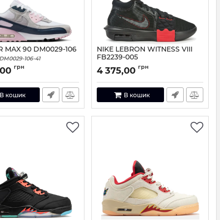
IR MAX 90 DM0029-106
NIKE LEBRON WITNESS VIII
FB2239-005
DM0029-106-41
Артикул:
FB2239-005-41
грн
грн
,00
4 375,00
В кошик
В кошик