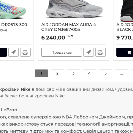
 DR0675-300
AIR JORDAN MAX AURA 4
AIR JO
GREY DN3687-005
BLACK 
0-41
Артикул:
DN3687-005-44
Артикул:
грн
6 240,00
9 770
Предзаказ
1
2
3
4
5
...
кросівки Nike
відомі своїм інноваційним дизайном, чудови
ні баскетбольні кросівки Nike:
e LeBron
ron, схвалена суперзіркою NBA Леброном Джеймсом, при
ках використовуються передові технології амортизації, та
ють миттєву підтримку та комфорт. Серія LeBron також