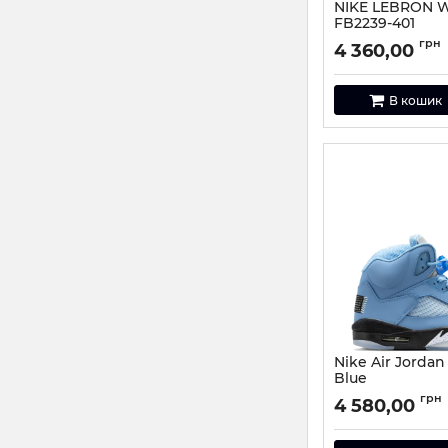
NIKE LEBRON WI
FB2239-401
Артикул:
FB2239-401
грн
4 360,00
В кошик
Nike Air Jordan
Blue
Артикул:
47096-41
грн
4 580,00