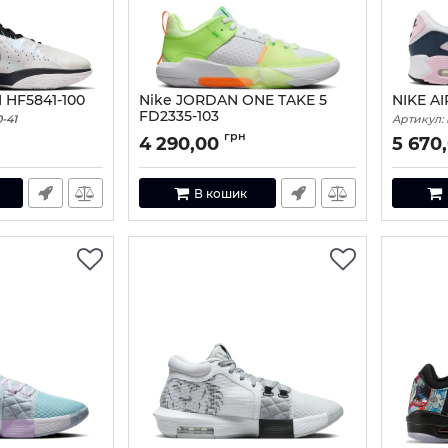
I HF5841-100
Nike JORDAN ONE TAKE 5
NIKE A
FD2335-103
-41
Артикул:
Артикул:
FD2335-103-44
грн
4 290,00
5 670
В кошик