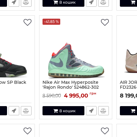
В кошик
-41.85 %
Low SP Black
Nike Air Max Hyperposite
AIR JO
'Rajon Rondo' 524862-302
FD2326
Артикул:
524862-302
Артикул:
грн
4 995,00
8 199
8 590,00
В кошик