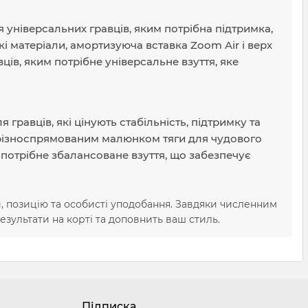
 універсальних гравців, яким потрібна підтримка,
кі матеріали, амортизуюча вставка Zoom Air і верх
вців, яким потрібне універсальне взуття, яке
равців, які цінують стабільність, підтримку та
а різноспрямованим малюнком тяги для чудового
м потрібне збалансоване взуття, що забезпечує
и, позицію та особисті уподобання. Завдяки численним
езультати на корті та доповнить ваш стиль.
Підписка