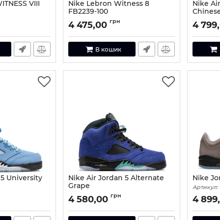
TNESS VIII
Nike Lebron Witness 8
Nike Ai
FB2239-100
Chinese
-41
Артикул:
FB2239-100-41
Артикул:
грн
4 475,00
4 799
В кошик
 5 University
Nike Air Jordan 5 Alternate
Nike Jo
Grape
Артикул:
Артикул:
96472-41
грн
4 580,00
4 899