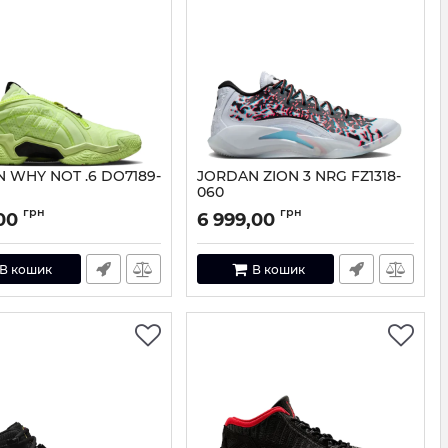
 WHY NOT .6 DO7189-
JORDAN ZION 3 NRG FZ1318-
060
DO7189-700-41
Артикул:
FZ1318-060-41
грн
грн
00
6 999,00
В кошик
В кошик