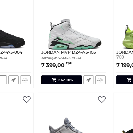
Z4475-004
JORDAN MVP DZ4475-103
JORDAN
700
4-41
Артикул:
DZ4475-103-41
Артикул:
грн
7 399,00
7 199,
В кошик