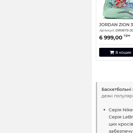
JORDAN ZION 3
Артикул:
DR0675-30
грн
6 999,00
В кошик
Баскетбольні 
деякі популяр
Серія Nik
Серія LeB
цих кросів
забезпечу