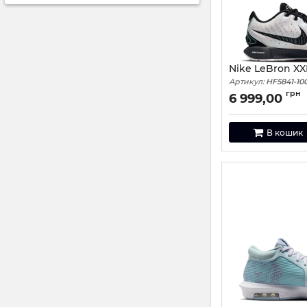
Nike LeBron XX
Артикул:
HF5841-100
грн
6 999,00
В кошик