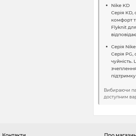
Nike KD
Серія KD,
комфорт та
Flyknit дл
відповідає
Серія Nik
Серія PG,
чуйність.
зчеплення
підтримку 
Вибираючи п
доступним вар
Контакти
Про магази