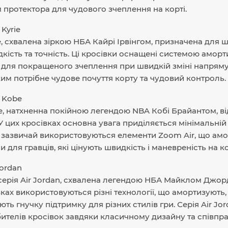
протектора для чудового зчеплення на корті.
 Kyrie
e, схвалена зіркою НБА Кайрі Ірвінгом, призначена для 
кість та точність. Ці кросівки оснащені системою аморти
для покращеного зчеплення при швидкій зміні напряму. С
яким потрібне чудове почуття корту та чудовий контроль.
e Kobe
e, натхненна покійною легендою NBA Кобі Брайантом, в
У цих кросівках основна увага приділяється мінімальній 
e зазвичай використовуються елементи Zoom Air, що аморт
 для гравців, які цінують швидкість і маневреність на ко
Jordan
серія Air Jordan, схвалена легендою НБА Майклом Джорд
ках використовуються різні технології, що амортизують, та
ть гнучку підтримку для різних стилів гри. Серія Air Jo
ителів кросівок завдяки класичному дизайну та співпра