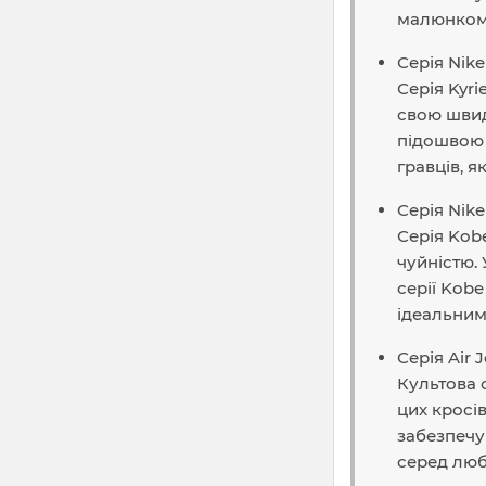
малюнком 
Серія Nike
Серія Kyri
свою швид
підошвою 
гравців, 
Серія Nik
Серія Kob
чуйністю. 
серії Kob
ідеальними
Серія Air 
Культова 
цих кросів
забезпечую
серед люб