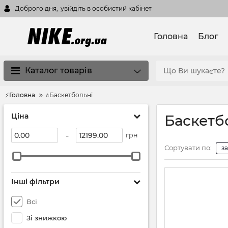
Доброго дня,
увійдіть в особистий кабінет
Головна
Блог
Каталог товарів
⚡Головна
⭐Баскетбольні
Ціна
Баскетб
-
грн
Сортувати по:
з
Інші фільтри
Всі
Зі знижкою