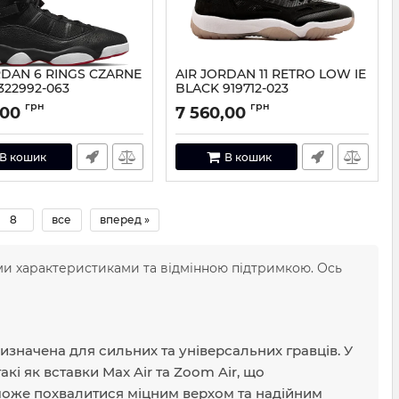
RDAN 6 RINGS CZARNE
AIR JORDAN 11 RETRO LOW IE
322992-063
BLACK 919712-023
322992-063-42
Артикул:
919712-023-41
грн
грн
,00
7 560,00
В кошик
В кошик
8
все
вперед »
ми характеристиками та відмінною підтримкою. Ось
значена для сильних та універсальних гравців. У
кі як вставки Max Air та Zoom Air, що
 може похвалитися міцним верхом та надійним