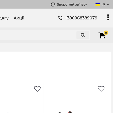
Зворотній зв'язок
Ua
дягу
Акції
+380968389079
0