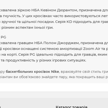
 схвалена зіркою НБА Кевіном Дюрантом, призначена для
 гнучкість. У цих кросівках часто використовуються лег
я зручної та щільної посадки. Серія KD підходить для гра
 різним аспектам їхньої гри.
e PG
 схвалена гравцем НБА Полом Джорджем, призначена для г
 Ці кросівки оснащені системою амортизації Zoom Air т
 на корті. Серія PG ідеально підходить для гравців, яки
та продуктивність у різних ігрових ситуаціях.
ару
баскетбольних кросівок Nike
, враховуйте свій стиль гр
іантам ви обов'язково знайдете пару, яка покращить ваші р
н
Каталог товарів