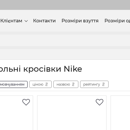
Клієнтам
Контакти
Розміри взуття
Розміри о
ольні кросівки Nike
амовчуванням
ціною
назвою
рейтингу