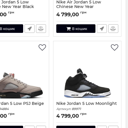
r Jordan 5 Low
Nike Air Jordan 5 Low
 New Year Black
Chinese New Year
585947-40
Артикул:
52419-40
грн
грн
,00
4 799,00
В кошик
В кошик
rdan 5 Low PSJ Beige
Nike Jordan 5 Low Moonlight
14884
Артикул:
89971
грн
грн
,00
4 799,00