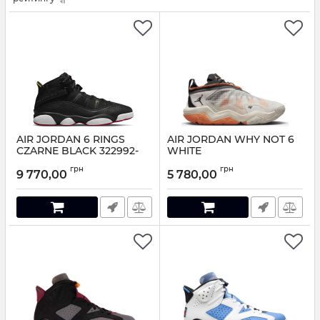
AIR JORDAN 6 RINGS
AIR JORDAN WHY NOT 6
CZARNE BLACK 322992-
WHITE
063
Артикул:
DO7189-002-43
грн
грн
9 770,00
5 780,00
Артикул:
322992-063-42