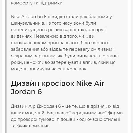
комфорту та підтримки.
Nike Air Jordan 6 швидко стали улюбленими у
шанувальників, і з того часу вони були
перевипущені в різних варіантах кольору і
виданнях. Незалежно від того, чи є ви
шанувальником оригінального біло-чорного
забарвлення або віддаєте перевагу сміливим і
яскравим варіантам, які були випущені в останні
роки, неможливо заперечувати вплив, який ця
модель вплинули на світ кросівок.
Дизайн кросівок Nike Air
Jordan 6
Дизайн Аїр Джордан 6 – це те, що відрізняє їх від
інших моделей. Від гладкої аеродинамічної форми
до прозорої гумової підошви - одночасно стильні
та функціональні.