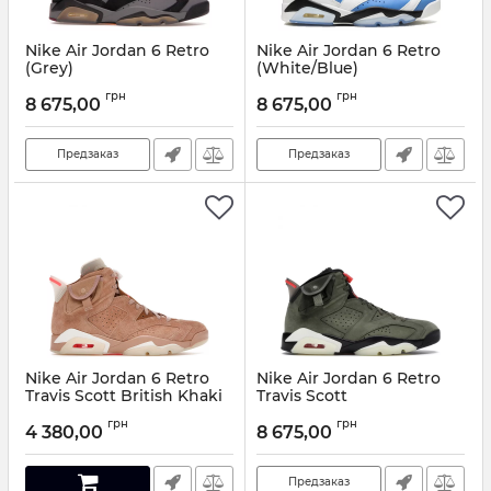
Nike Air Jordan 6 Retro
Nike Air Jordan 6 Retro
(Grey)
(White/Blue)
Артикул:
NK-822415
Артикул:
NK-95890540
грн
грн
8 675,00
8 675,00
Предзаказ
Предзаказ
Nike Air Jordan 6 Retro
Nike Air Jordan 6 Retro
Travis Scott British Khaki
Travis Scott
Артикул:
NK-36642001
Артикул:
NK-5133694
грн
грн
4 380,00
8 675,00
Предзаказ