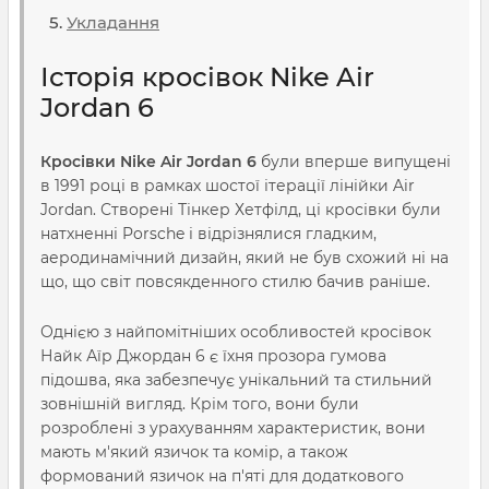
Укладання
Історія кросівок Nike Air
Jordan 6
Кросівки Nike Air Jordan 6
були вперше випущені
в 1991 році в рамках шостої ітерації лінійки Air
Jordan. Створені Тінкер Хетфілд, ці кросівки були
натхненні Porsche і відрізнялися гладким,
аеродинамічний дизайн, який не був схожий ні на
що, що світ повсякденного стилю бачив раніше.
Однією з найпомітніших особливостей кросівок
Найк Аїр Джордан 6 є їхня прозора гумова
підошва, яка забезпечує унікальний та стильний
зовнішній вигляд. Крім того, вони були
розроблені з урахуванням характеристик, вони
мають м'який язичок та комір, а також
формований язичок на п'яті для додаткового