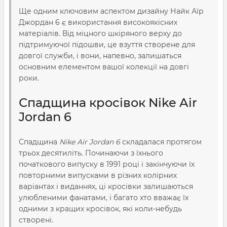
Ще одним ключовим аспектом дизайну Найк Аїр
Джордан 6 є використання високоякісних
матеріалів. Від міцного шкіряного верху до
підтримуючої підошви, це взуття створене для
довгої служби, і вони, напевно, залишаться
основним елементом вашої колекції на довгі
роки.
Спадщина кросівок Nike Air
Jordan 6
Спадщина
Nike Air Jordan 6
складалася протягом
трьох десятиліть. Починаючи з їхнього
початкового випуску в 1991 році і закінчуючи їх
повторними випусками в різних колірних
варіантах і виданнях, ці кросівки залишаються
улюбленими фанатами, і багато хто вважає їх
одними з кращих кросівок, які коли-небудь
створені.