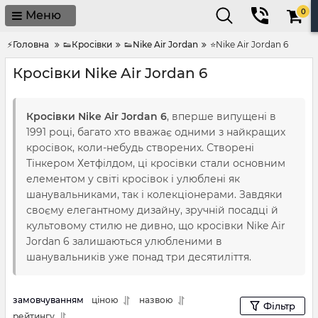
0
Меню
⚡Головна
👟Кросівки
👟Nike Air Jordan
⭐Nike Air Jordan 6
Кросівки Nike Air Jordan 6
Кросівки Nike Air Jordan 6
, вперше випущені в
1991 році, багато хто вважає одними з найкращих
кросівок, коли-небудь створених. Створені
Тінкером Хетфілдом, ці кросівки стали основним
елементом у світі кросівок і улюблені як
шанувальниками, так і колекціонерами. Завдяки
своєму елегантному дизайну, зручній посадці й
культовому стилю не дивно, що кросівки Nike Air
Jordan 6 залишаються улюбленими в
шанувальників уже понад три десятиліття.
замовчуванням
ціною
назвою
Фільтр
рейтингу