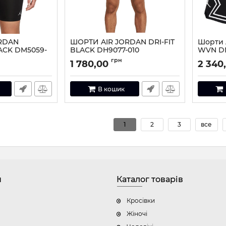
RDAN
ШОРТИ AIR JORDAN DRI-FIT
Шорти 
ACK DM5059-
BLACK DH9077-010
WVN D
010
Артикул:
DH9077-010-S
грн
1 780,00
2 340
0-L
Артикул:
В кошик
1
2
3
все
н
Каталог товарів
Кросівки
Жіночі