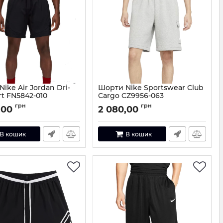
ike Air Jordan Dri-
Шорти Nike Sportswear Club
rt FN5842-010
Cargo CZ9956-063
FN5842-010-S
Артикул:
CZ9956-063-XL
грн
грн
,00
2 080,00
В кошик
В кошик