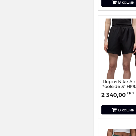
В кошик
Шорти Nike Air
Poolside 5" HF9
Артикул:
HF9371-01
грн
2 340,00
В кошик