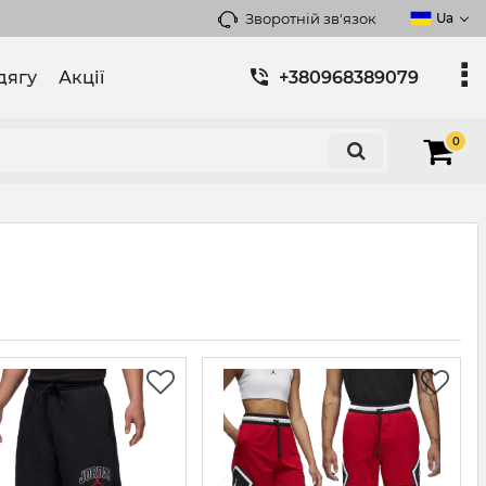
Зворотній зв'язок
Ua
дягу
Акції
+380968389079
0