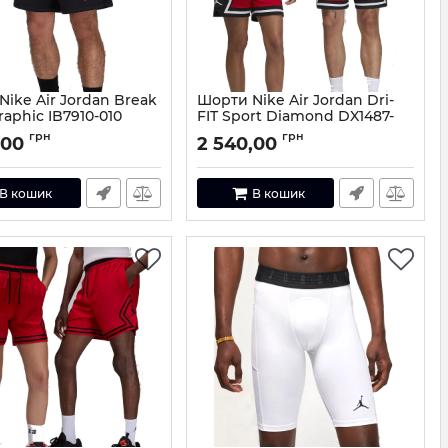
ike Air Jordan Break
Шорти Nike Air Jordan Dri-
raphic IB7910-010
FIT Sport Diamond DX1487-
687
IB7910-010-S
грн
грн
,00
2 540,00
Артикул:
DX1487-687-S
В кошик
В кошик