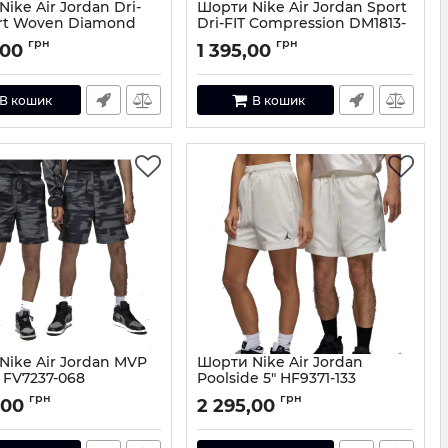
ike Air Jordan Dri-
Шорти Nike Air Jordan Sport
ort Woven Diamond
Dri-FIT Compression DM1813-
-687
100
грн
грн
,00
1 395,00
FQ2989-687-XXL
Артикул:
DM1813-100-XXL
В кошик
В кошик
Nike Air Jordan MVP
Шорти Nike Air Jordan
 FV7237-068
Poolside 5" HF9371-133
FV7237-068-S
Артикул:
HF9371-133-S
грн
грн
,00
2 295,00