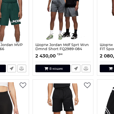
 Jordan MVP
Шорти Jordan Mdf Sprt Wvn
Шорти N
366
Dmnd Short FQ2989-084
FIT Spo
6-S
Артикул:
FQ2989-084-M
Артикул:
грн
2 430,00
2 080
В кошик