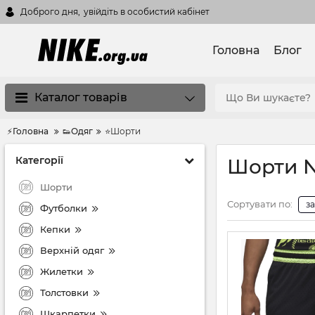
Доброго дня,
увійдіть в особистий кабінет
Головна
Блог
Каталог товарів
⚡Головна
👟Одяг
⭐Шорти
Категорії
Шорти N
Шорти
Сортувати по:
з
Футболки
Кепки
Верхній одяг
Жилетки
Толстовки
Шкарпетки