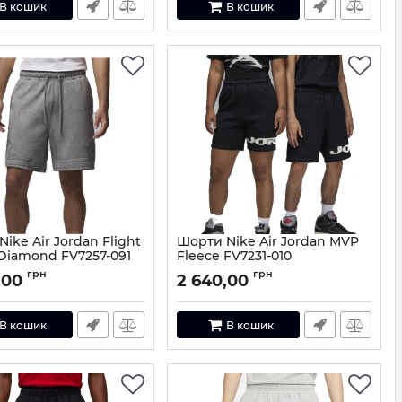
В кошик
В кошик
ike Air Jordan Flight
Шорти Nike Air Jordan MVP
 Diamond FV7257-091
Fleece FV7231-010
FV7257-091-M
Артикул:
FV7231-010-S
грн
грн
,00
2 640,00
В кошик
В кошик