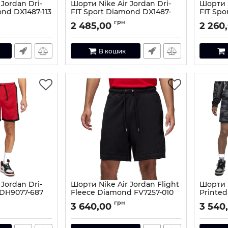
Jordan Dri-
Шорти Nike Air Jordan Dri-
Шорти N
ond DX1487-113
FIT Sport Diamond DX1487-
FIT Sp
100
FQ2989
3-M
грн
2 485,00
2 260
Артикул:
DX1487-100-S
Артикул:
В кошик
Jordan Dri-
Шорти Nike Air Jordan Flight
Шорти 
 DH9077-687
Fleece Diamond FV7257-010
Printed
87-XL
Артикул:
FV7257-010-S
Артикул:
грн
3 640,00
3 540