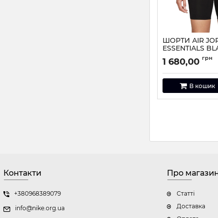
ШОРТИ AIR JO
ESSENTIALS BL
010
грн
1 680,00
Артикул:
DM5059-01
В кошик
Контакти
Про магази
+380968389079
Статті
Доставка
info@nike.org.ua