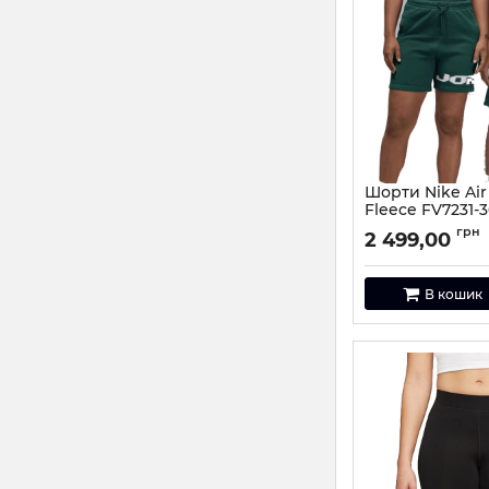
Шорти Nike Air
Fleece FV7231-
Артикул:
FV7231-36
грн
2 499,00
В кошик