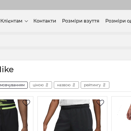
Клієнтам
Контакти
Розміри взуття
Розміри о
ike
амовчуванням
ціною
назвою
рейтингу