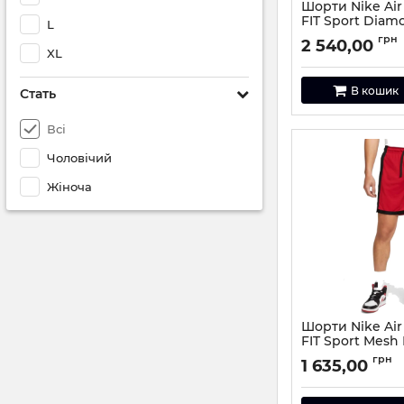
Шорти Nike Air 
FIT Sport Diam
L
Артикул:
DX1487-11
грн
2 540,00
XL
В кошик
Стать
Всі
Чоловічий
Жіноча
Шорти Nike Air 
FIT Sport Mesh
Артикул:
DH9077-6
грн
1 635,00