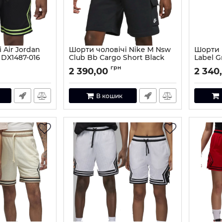
 Air Jordan
Шорти чоловічі Nike M Nsw
Шорти N
DX1487-016
Club Bb Cargo Short Black
Label G
CZ9956-010
6-L
Артикул:
грн
2 390,00
2 340
Артикул:
CZ9956-010-M
В кошик