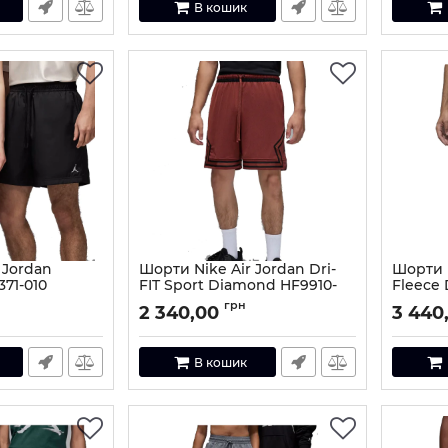
В кошик
 Jordan
Шорти Nike Air Jordan Dri-
Шорти N
371-010
FIT Sport Diamond HF9910-
Fleece
231
0-S
Артикул:
грн
2 340,00
3 440
Артикул:
HF9910-231-M
В кошик