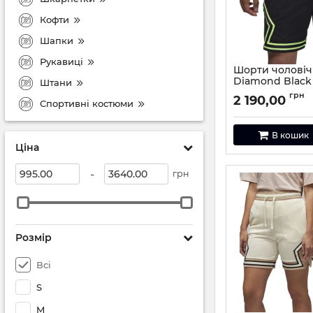
Кофти
Шапки
Рукавиці
Шорти чоловічі
Diamond Black 
Штани
Артикул:
DX1487-01
грн
2 190,00
Спортивні костюми
В кошик
Ціна
-
грн
Розмір
Всі
S
M