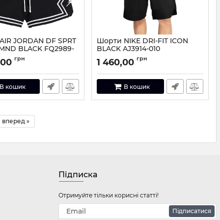
AIR JORDAN DF SPRT
Шорти NIKE DRI-FIT ICON
MND BLACK FQ2989-
BLACK AJ3914-010
Артикул:
AJ3914-010-S
грн
грн
,00
1 460,00
FQ2989-010-XL
В кошик
В кошик
вперед »
Підписка
Отримуйте тільки корисні статті!
Підписатися