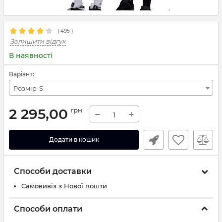
(
495
)
Залишити відгук
В наявності
Варіант:
Розмір-S
2 295,00
грн
−
+
Додати в кошик
Способи доставки
Самовивіз з Нової пошти
Способи оплати