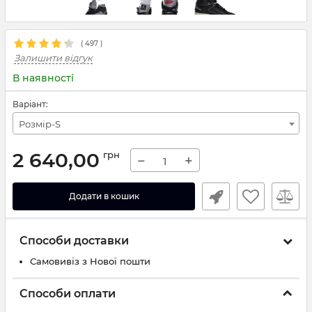
(
497
)
Залишити відгук
В наявності
Варіант:
Розмір-S
2 640,00
грн
−
+
Додати в кошик
Способи доставки
Самовивіз з Нової пошти
Способи оплати