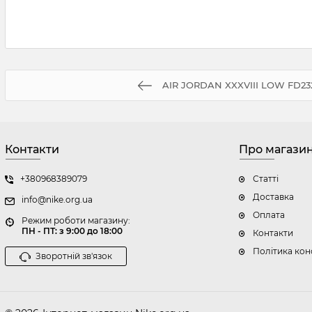
AIR JORDAN XXXVIII LOW FD23
Контакти
Про магази
+380968389079
Статті
Доставка
info@nike.org.ua
Оплата
Режим роботи магазину:
ПН - ПТ: з 9:00 до 18:00
Контакти
Політика кон
Зворотній зв'язок