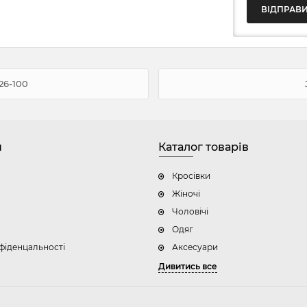
26-100
н
Каталог товарів
Кросівки
Жіночі
Чоловічі
Одяг
фіденцальності
Аксесуари
Дивитись все