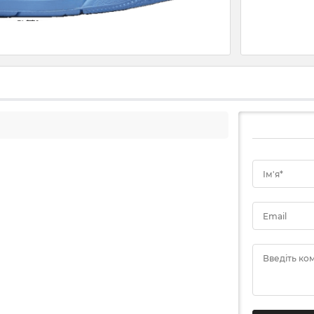
Ім'я*
Email
Введіть ко