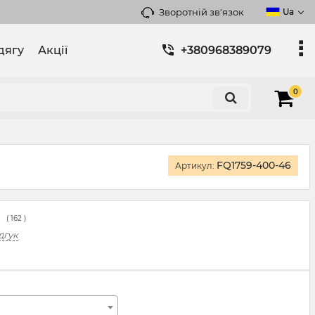
Зворотній зв'язок
Ua
дягу
Акції
+380968389079
0
FQ1759-400-46
Артикул:
(
162
)
дгук