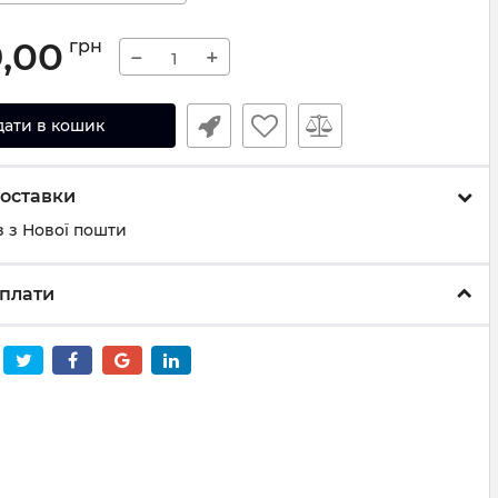
9,00
грн
−
+
дати в кошик
оставки
 з Нової пошти
плати