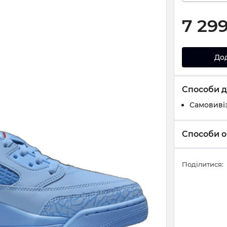
7 29
До
Способи д
Самовивіз
Способи о
Поділитися: