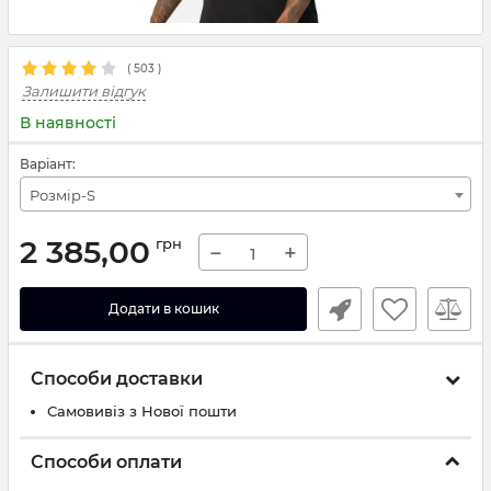
(
503
)
Залишити відгук
В наявності
Варіант:
Розмір-S
2 385,00
грн
−
+
Додати в кошик
Способи доставки
Самовивіз з Нової пошти
Способи оплати