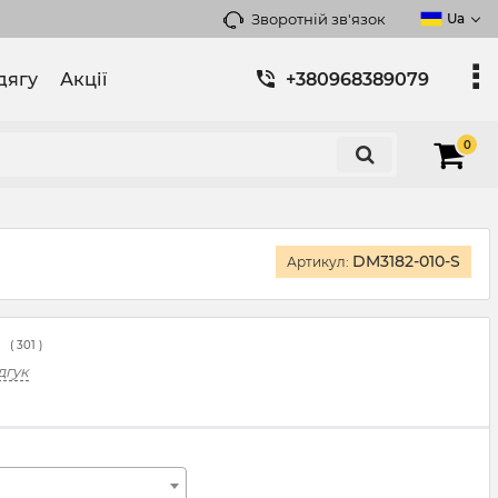
Зворотній зв'язок
Ua
дягу
Акції
+380968389079
0
DM3182-010-S
Артикул:
(
301
)
дгук