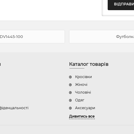
 DV1445-100
Футболка
н
Каталог товарів
Кросівки
Жіночі
Чоловічі
Одяг
фіденцальності
Аксесуари
Дивитись все