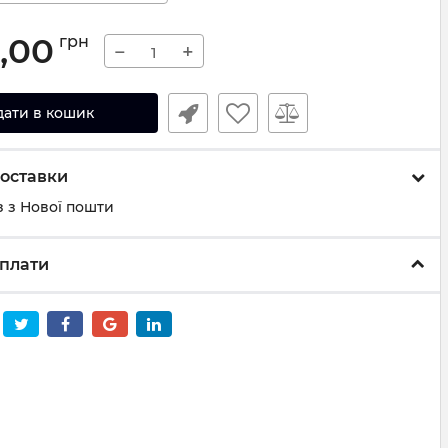
0,00
грн
−
+
дати в кошик
оставки
 з Нової пошти
плати