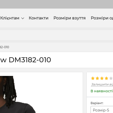
Клієнтам
Контакти
Розміри взуття
Розміри о
82-010
ew DM3182-010
Залишити ві
В наявності
Варіант:
Розмір-S