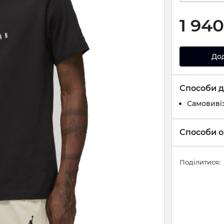
1 94
До
Способи д
Самовивіз
Способи о
Поділитися: