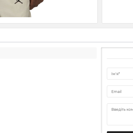
Ім'я*
Email
Введіть ко