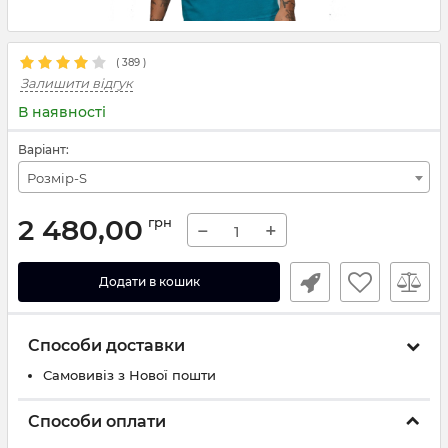
(
389
)
Залишити відгук
В наявності
Варіант:
Розмір-S
2 480,00
грн
−
+
Додати в кошик
Способи доставки
Самовивіз з Нової пошти
Способи оплати