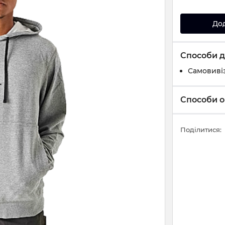
До
Способи д
Самовивіз
Способи о
Поділитися: