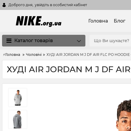
Доброго дня,
увійдіть в особистий кабінет
Головна
Блог
Каталог товарів
⚡Головна
Чоловічі
ХУДІ AIR JORDAN M J DF AIR FLC PO HOODIE
ХУДІ AIR JORDAN M J DF AI