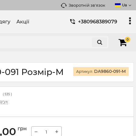
Зворотній зв'язок
Ua
дягу
Акції
+380968389079
0
-091 Розмір-M
DA9860-091-M
Артикул:
(
535
)
дгук
,00
грн
−
+