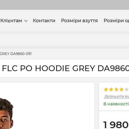
Клієнтам
Контакти
Розміри взуття
Розміри о
 GREY DA9860-091
R FLC PO HOODIE GREY DA9860
Залишити ві
В наявності
1 980