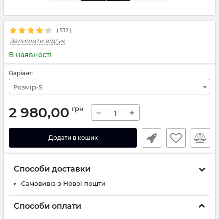
(
532
)
Залишити відгук
В наявності
Варіант:
Розмір-S
2 980,00
грн
−
+
Додати в кошик
Способи доставки
Самовивіз з Нової пошти
Способи оплати