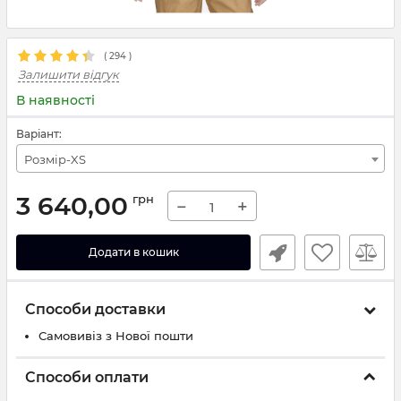
(
294
)
Залишити відгук
В наявності
Варіант:
Розмір-XS
3 640,00
грн
−
+
Додати в кошик
Способи доставки
Самовивіз з Нової пошти
Способи оплати