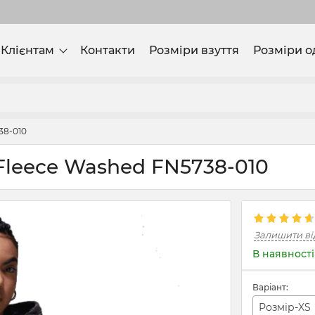
Клієнтам
Контакти
Розміри взуття
Розміри о
38-010
t Fleece Washed FN5738-010
Залишити ві
В наявності
Варіант:
Розмір-XS