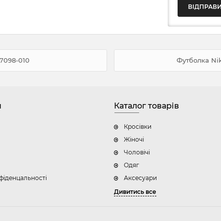
V7098-010
Футболка Nik
н
Каталог товарів
Кросівки
Жіночі
Чоловічі
Одяг
фіденцальності
Аксесуари
Дивитись все