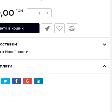
9,00
грн
−
+
дати в кошик
оставки
 з Нової пошти
плати