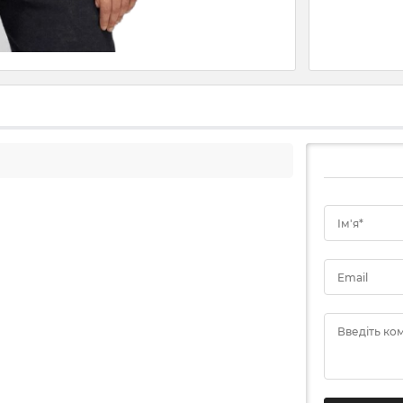
Ім'я*
Email
Введіть ко