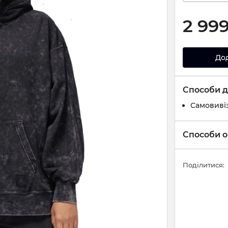
2 99
До
Способи д
Самовивіз
Способи о
Поділитися: