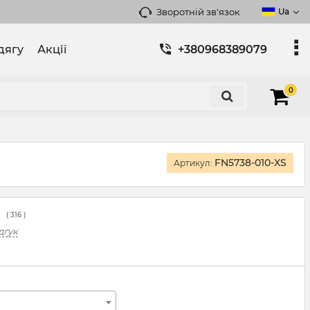
Зворотній зв'язок
Ua
дягу
Акції
+380968389079
0
FN5738-010-XS
Артикул:
(
316
)
дгук