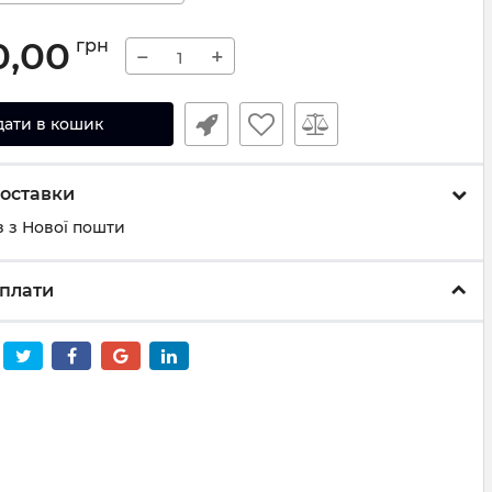
0,00
грн
−
+
дати в кошик
оставки
 з Нової пошти
плати