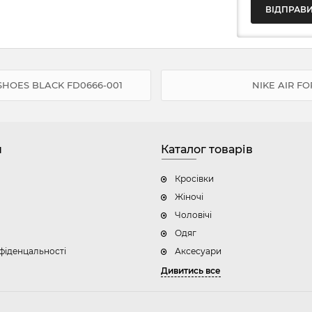
SHOES BLACK FD0666-001
NIKE AIR FO
н
Каталог товарів
Кросівки
Жіночі
Чоловічі
Одяг
фіденцальності
Аксесуари
Дивитись все