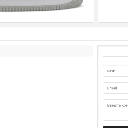
Ім'я*
Email
Введіть ко