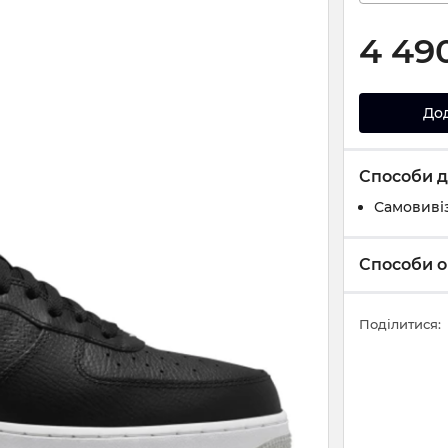
4 49
До
Способи д
Самовивіз
Способи о
Поділитися: