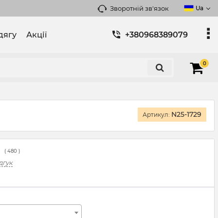
Зворотній зв'язок
Ua
дягу
Акції
+380968389079
0
N25-1729
Артикул:
(
480
)
дгук