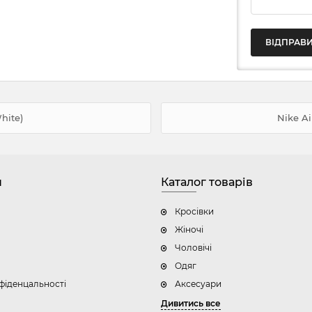
White)
Nike Ai
н
Каталог товарів
Кросівки
Жіночі
Чоловічі
Одяг
фіденцальності
Аксесуари
Дивитись все