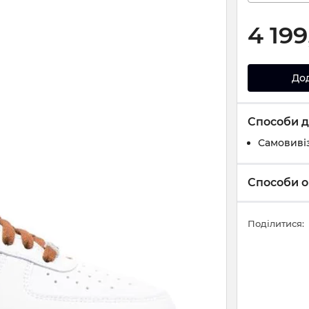
4 199
До
Способи д
Самовивіз
Способи о
Поділитися: