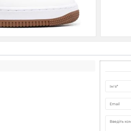
Ім'я*
Email
Введіть ко