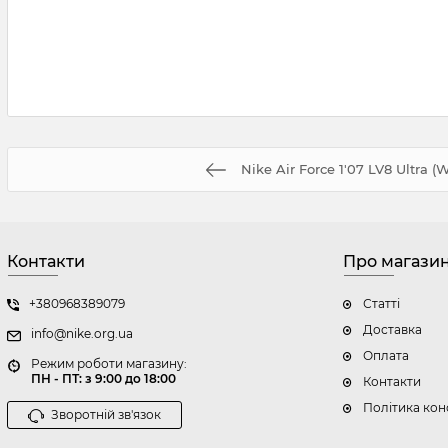
Nike Air Force 1'07 LV8 Ultra (
Контакти
Про магази
+380968389079
Статті
Доставка
info@nike.org.ua
Оплата
Режим роботи магазину:
ПН - ПТ: з 9:00 до 18:00
Контакти
Політика кон
Зворотній зв'язок