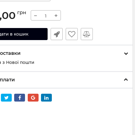
,00
грн
−
+
дати в кошик
оставки
 з Нової пошти
плати