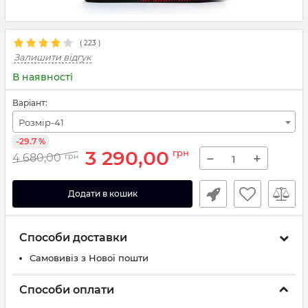
(
223
)
Залишити відгук
В наявності
Варіант:
Розмір-41
-29.7 %
3 290,00
грн
−
+
4 680,00
грн
Додати в кошик
Способи доставки
Самовивіз з Нової пошти
Способи оплати