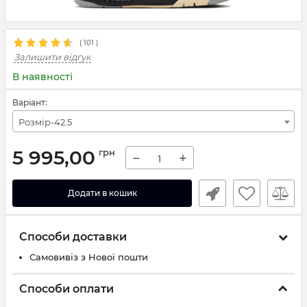
(
101
)
Залишити відгук
В наявності
Варіант:
Розмір-42.5
5 995,00
грн
−
+
Додати в кошик
Способи доставки
Самовивіз з Нової пошти
Способи оплати