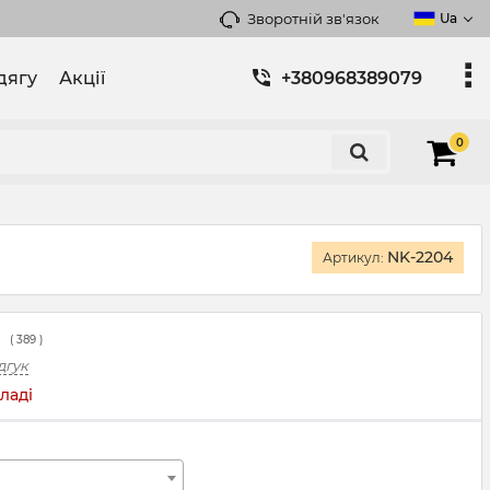
Зворотній зв'язок
Ua
дягу
Акції
+380968389079
0
NK-2204
Артикул:
(
389
)
дгук
ладі