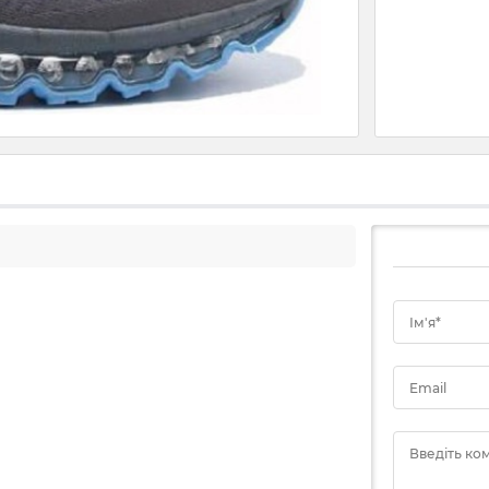
Ім'я*
Email
Введіть ко