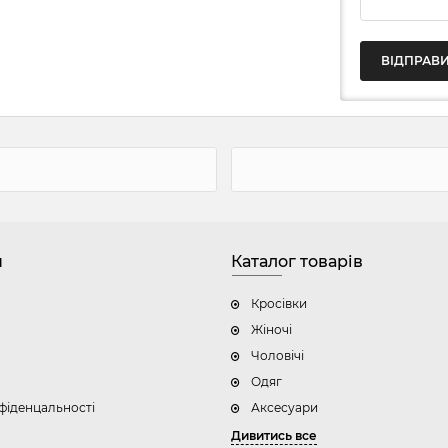
н
Каталог товарів
Кросівки
Жіночі
Чоловічі
Одяг
фіденцальності
Аксесуари
Дивитись все