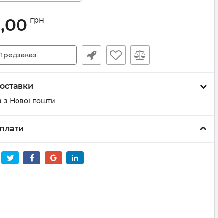
5,00
грн
Предзаказ
оставки
 з Нової пошти
плати