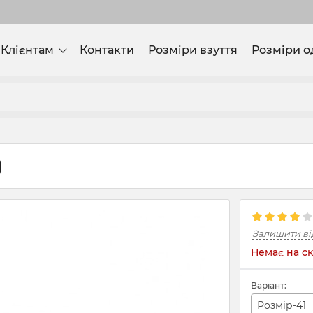
Клієнтам
Контакти
Розміри взуття
Розміри о
)
Залишити ві
Немає на ск
Варіант:
Розмір-41