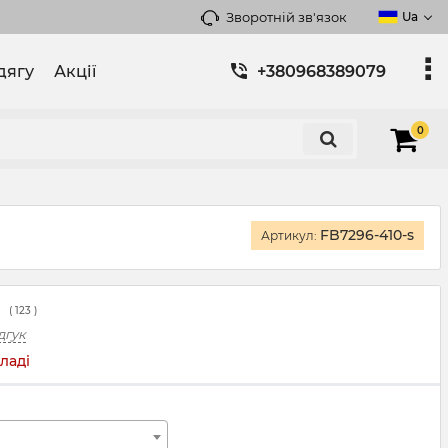
Зворотній зв'язок
Ua
дягу
Акції
+380968389079
0
FB7296-410-s
Артикул:
(
123
)
дгук
ладі