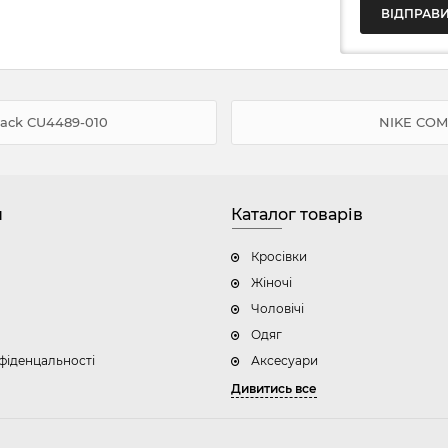
lack CU4489-010
NIKE COM
н
Каталог товарів
Кросівки
Жіночі
Чоловічі
Одяг
фіденцальності
Аксесуари
Дивитись все