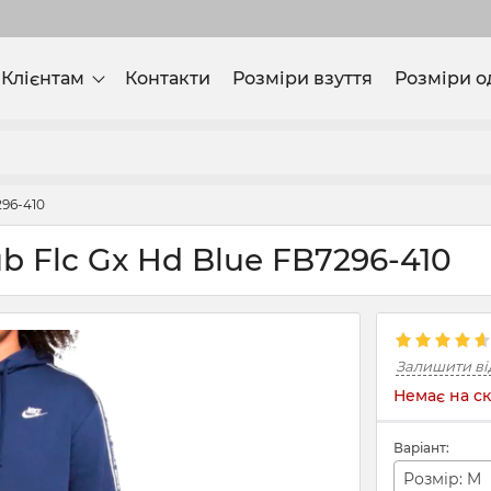
Клієнтам
Контакти
Розміри взуття
Розміри о
296-410
b Flc Gx Hd Blue FB7296-410
Залишити ві
Немає на ск
Варіант:
Розмір: M