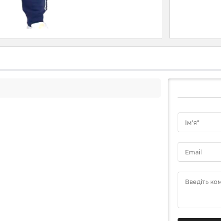
Ім'я*
Email
Введіть ко