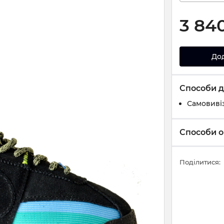
3 84
До
Способи д
Самовивіз
Способи о
Поділитися: