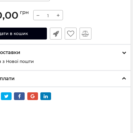
0,00
грн
−
+
дати в кошик
оставки
 з Нової пошти
плати