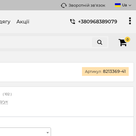
Зворотній зв'язок
Ua
дягу
Акції
+380968389079
0
8213369-41
Артикул:
(
102
)
дгук