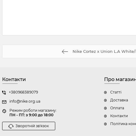
Nike Cortez x Union L.A White
Контакти
Про магази
+380968389079
Статті
Доставка
info@nike.org.ua
Оплата
Режим роботи магазину:
ПН - ПТ: з 9:00 до 18:00
Контакти
Політика кон
Зворотній зв'язок