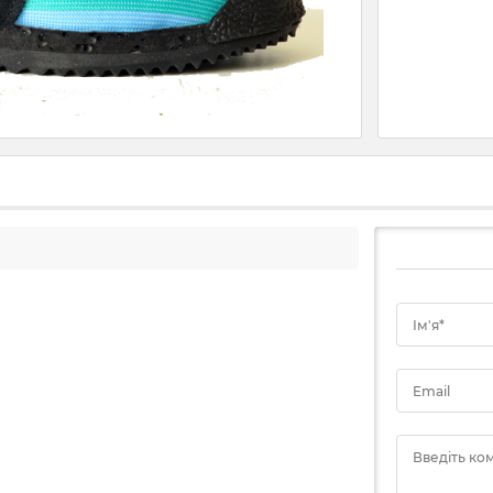
Ім'я*
Email
Введіть ко