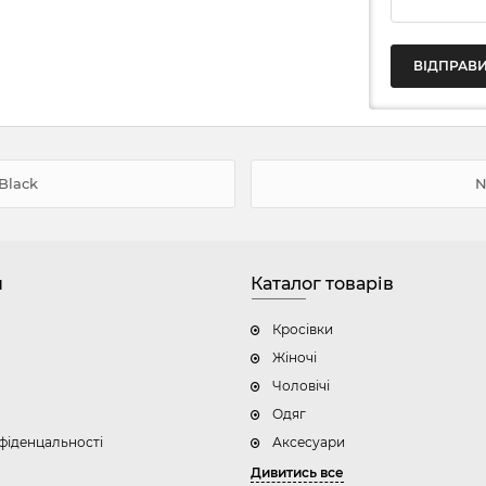
/Black
N
н
Каталог товарів
Кросівки
Жіночі
Чоловічі
Одяг
фіденцальності
Аксесуари
Дивитись все