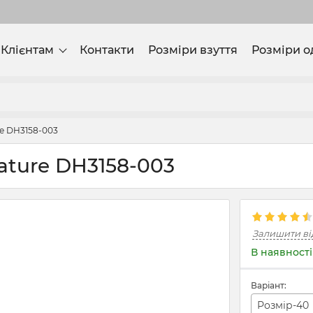
Клієнтам
Контакти
Розміри взуття
Розміри о
re DH3158-003
Nature DH3158-003
Залишити ві
В наявності
Варіант:
Розмір-40