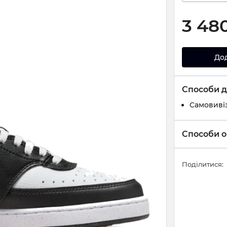
3 48
До
Способи д
Самовивіз
Способи о
Поділитися: