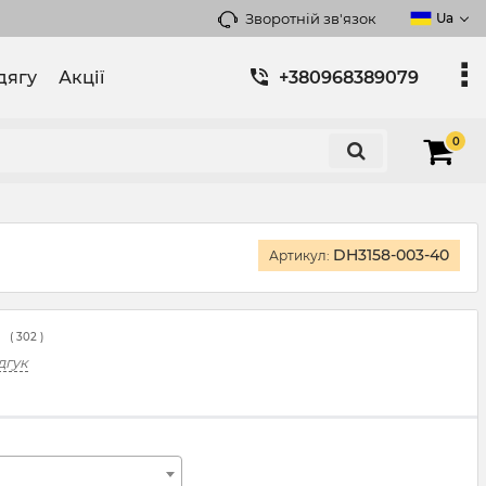
Зворотній зв'язок
Ua
дягу
Акції
+380968389079
0
DH3158-003-40
Артикул:
(
302
)
дгук