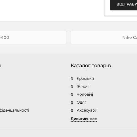
4-400
Nike C
н
Каталог товарів
Кросівки
Жіночі
Чоловічі
Одяг
фіденцальності
Аксесуари
Дивитись все