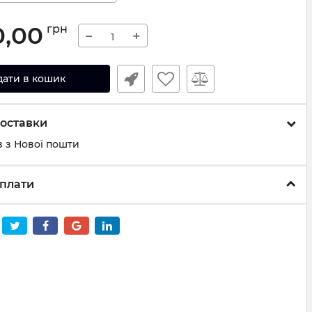
0,00
грн
−
+
дати в кошик
оставки
 з Нової пошти
плати