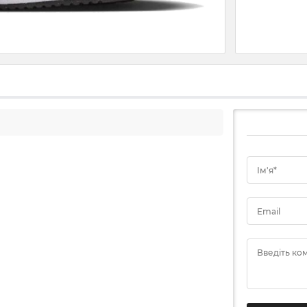
Ім'я*
Email
Введіть ко