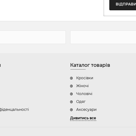
н
Каталог товарів
Кросівки
Жіночі
Чоловічі
Одяг
фіденцальності
Аксесуари
Дивитись все