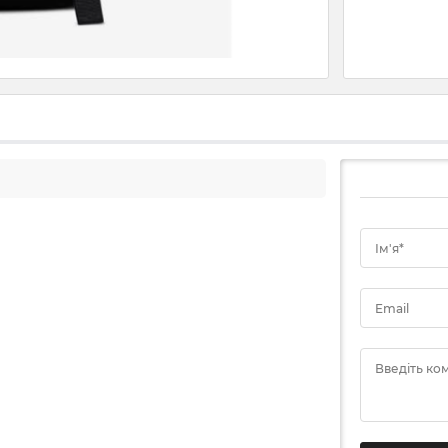
Ім'я*
Email
Введіть ко