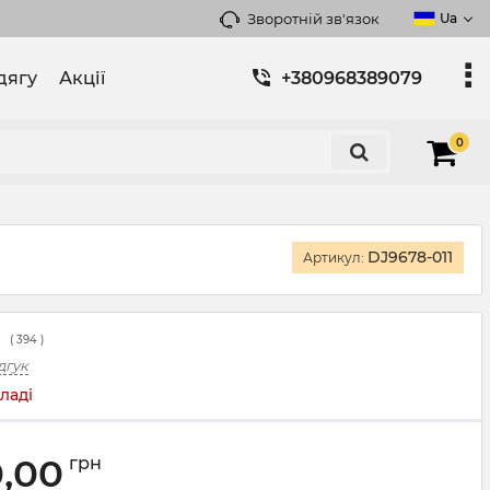
Зворотній зв'язок
Ua
дягу
Акції
+380968389079
0
DJ9678-011
Артикул:
(
394
)
дгук
ладі
0,00
грн