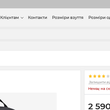
Клієнтам
Контакти
Розміри взуття
Розміри о
Залишити ві
Немає на ск
2 59