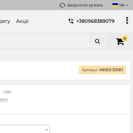
Зворотній зв'язок
Ua
дягу
Акції
+380968389079
0
NK60-51561
Артикул:
(
239
)
дгук