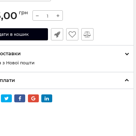
5,00
грн
−
+
дати в кошик
оставки
 з Нової пошти
плати