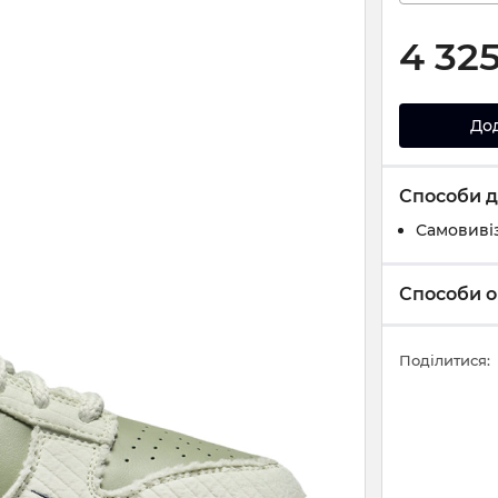
4 32
До
Способи д
Самовивіз
Способи о
Поділитися: