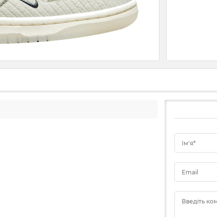
Ім'я*
Email
Введіть ко