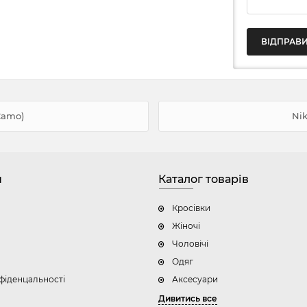
Camo)
Nik
н
Каталог товарів
Кросівки
Жіночі
Чоловічі
Одяг
фіденцальності
Аксесуари
Дивитись все