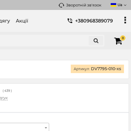
Зворотній зв'язок
Ua
дягу
Акції
+380968389079
0
DV7795-010-xs
Артикул:
(
439
)
дгук