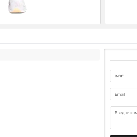
Ім'я*
Email
Введіть ко