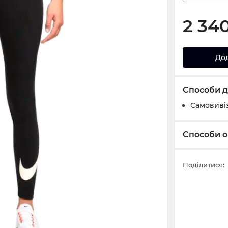
2 34
До
Способи д
Самовивіз
Способи о
Поділитися: