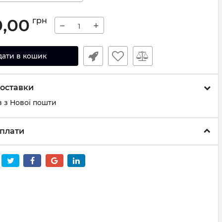
0,00
грн
−
+
дати в кошик
оставки
 з Нової пошти
плати