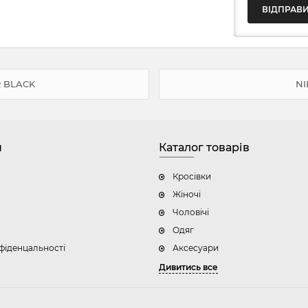
 BLACK
NI
н
Каталог товарів
Кросівки
Жіночі
Чоловічі
Одяг
фіденцальності
Аксесуари
Дивитись все