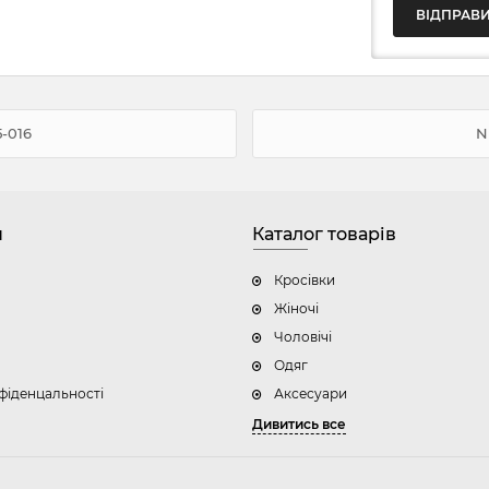
-016
N
н
Каталог товарів
Кросівки
Жіночі
Чоловічі
Одяг
фіденцальності
Аксесуари
Дивитись все