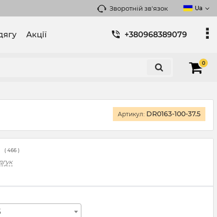
Зворотній зв'язок
Ua
дягу
Акції
+380968389079
0
DR0163-100-37.5
Артикул:
(
466
)
дгук
5