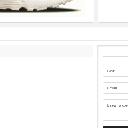
Ім'я*
Email
Введіть ко