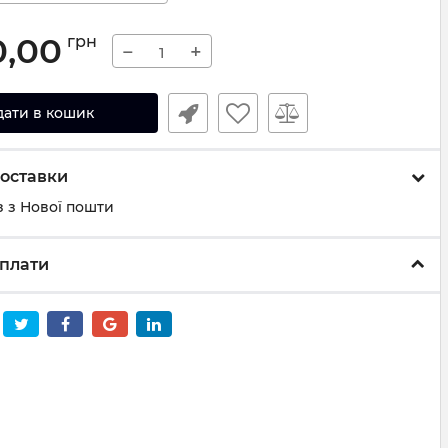
0,00
грн
−
+
дати в кошик
оставки
 з Нової пошти
плати