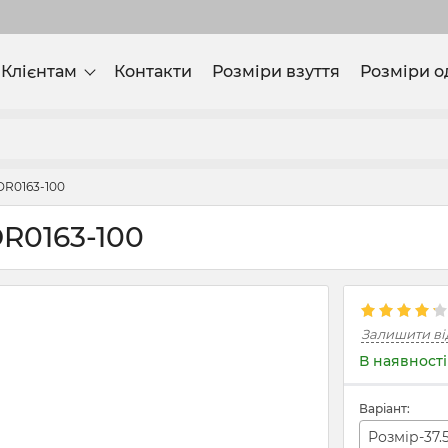
Клієнтам
Контакти
Розміри взуття
Розміри о
R0163-100
R0163-100
Залишити ві
В наявності
Варіант:
Розмір-37.