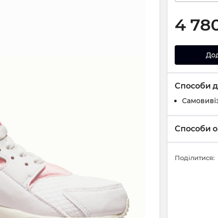
4 78
До
Способи д
Самовивіз
Способи о
Поділитися: