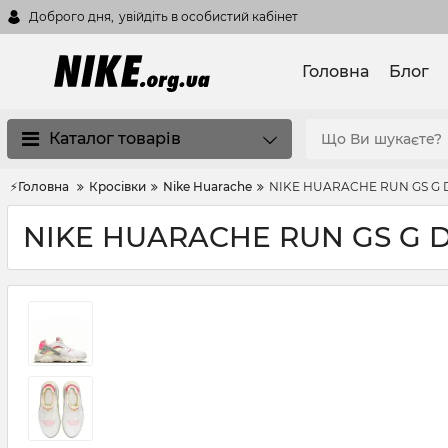
Доброго дня,
увійдіть в особистий кабінет
Головна
Блог
Каталог товарів
⚡Головна
Кросівки
Nike Huarache
NIKE HUARACHE RUN GS G D
NIKE HUARACHE RUN GS G D