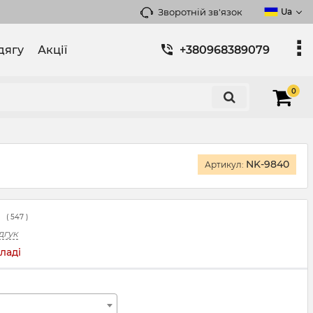
Зворотній зв'язок
Ua
дягу
Акції
+380968389079
0
NK-9840
Артикул:
(
547
)
дгук
ладі