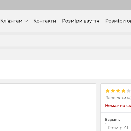
Клієнтам
Контакти
Розміри взуття
Розміри о
Залишити ві
Немає на ск
Варіант:
Розмір-41