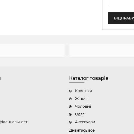
н
Каталог товарів
Кросівки
Жіночі
Чоловічі
Одяг
фіденцальності
Аксесуари
Дивитись все