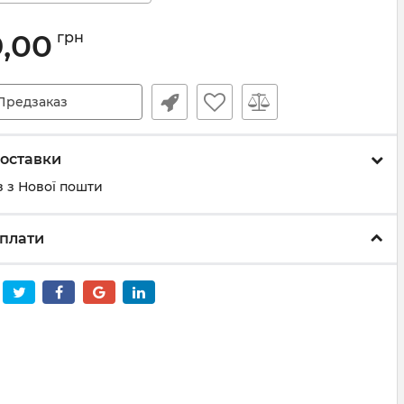
9,00
грн
Предзаказ
оставки
 з Нової пошти
плати