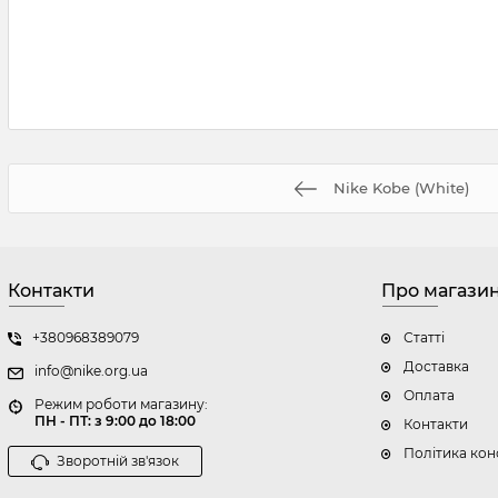
Nike Kobe (White)
Контакти
Про магази
+380968389079
Статті
Доставка
info@nike.org.ua
Оплата
Режим роботи магазину:
ПН - ПТ: з 9:00 до 18:00
Контакти
Політика кон
Зворотній зв'язок