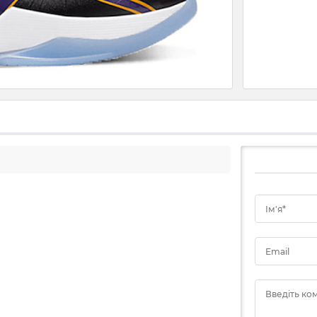
Ім'я*
Email
Введіть ко