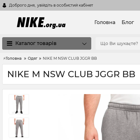
Доброго дня,
увійдіть в особистий кабінет
Головна
Блог
Каталог товарів
⚡Головна
Одяг
NIKE M NSW CLUB JGGR BB
NIKE M NSW CLUB JGGR BB