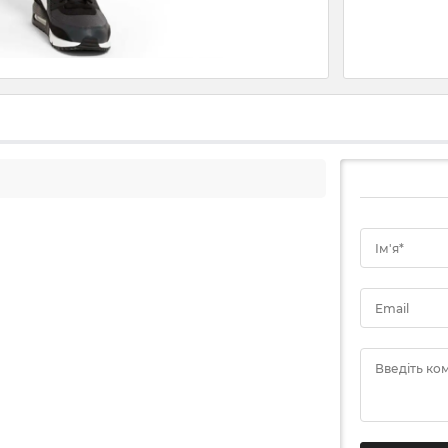
Ім'я*
Email
Введіть ко