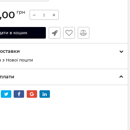
,00
грн
−
+
дати в кошик
оставки
 з Нової пошти
плати