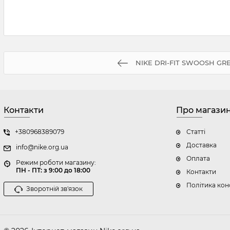
NIKE DRI-FIT SWOOSH GR
Контакти
Про магази
+380968389079
Статті
Доставка
info@nike.org.ua
Оплата
Режим роботи магазину:
ПН - ПТ: з 9:00 до 18:00
Контакти
Політика кон
Зворотній зв'язок