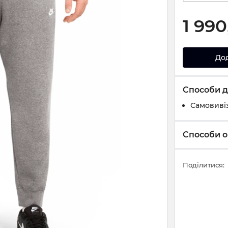
1 990
До
Способи д
Самовивіз
Способи о
Поділитися: