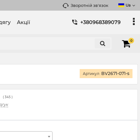
Зворотній зв'язок
Ua
дягу
Акції
+380968389079
0
BV2671-071-s
Артикул:
(
345
)
дгук