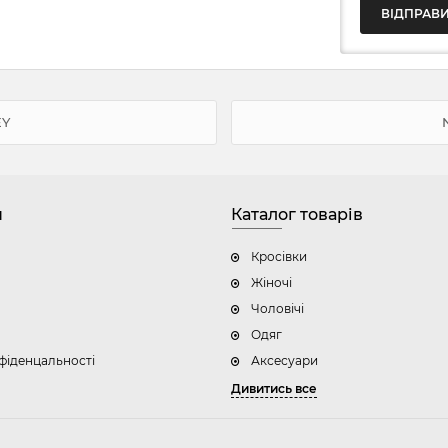
EY
н
Каталог товарів
Кросівки
Жіночі
Чоловічі
Одяг
фіденцальності
Аксесуари
Дивитись все