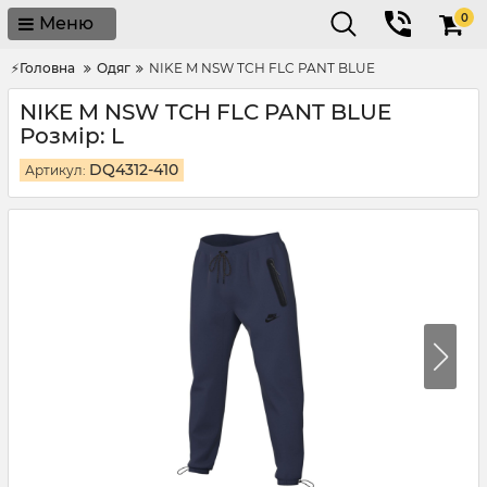
0
Меню
⚡Головна
Одяг
NIKE M NSW TCH FLC PANT BLUE
NIKE M NSW TCH FLC PANT BLUE
Розмір: L
DQ4312-410
Артикул: