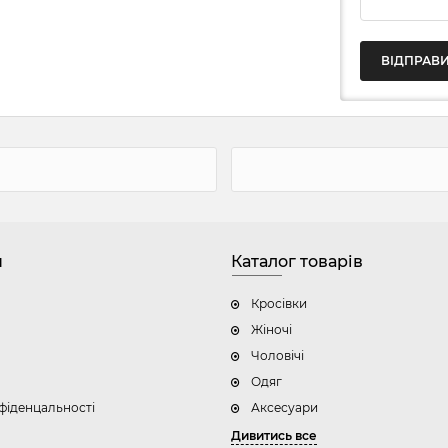
н
Каталог товарів
Кросівки
Жіночі
Чоловічі
Одяг
фіденцальності
Аксесуари
Дивитись все