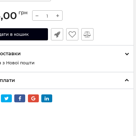
5,00
грн
−
+
дати в кошик
оставки
 з Нової пошти
плати