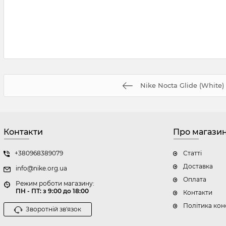
Nike Nocta Glide (White)
Контакти
Про магази
+380968389079
Статті
Доставка
info@nike.org.ua
Оплата
Режим роботи магазину:
ПН - ПТ: з 9:00 до 18:00
Контакти
Політика кон
Зворотній зв'язок