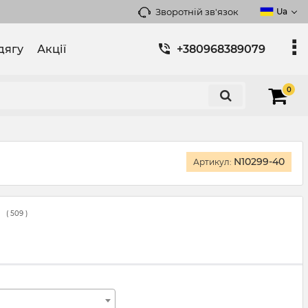
Зворотній зв'язок
Ua
дягу
Акції
+380968389079
0
N10299-40
Артикул:
(
509
)