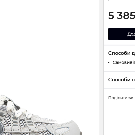
5 38
До
Способи д
Самовивіз
Способи о
Поділитися: