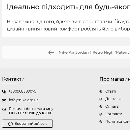
Ідеально підходить для будь-яко
Незалежно від того, йдете ви в спортзал чи бігаєт
дизайн і винятковий комфорт роблять його вибором
Nike Air Jordan 1 Retro High “Patent
Контакти
Про магази
+380968389079
Статті
Доставка
info@nike.org.ua
Оплата
Режим роботи магазину:
ПН - ПТ: з 9:00 до 18:00
Контакти
Політика кон
Зворотній зв'язок