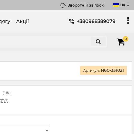
Зворотній зв'язок
Ua
дягу
Акції
+380968389079
0
N60-331021
Артикул:
(
118
)
дгук