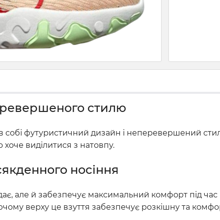
еревершеного стилю
ує в собі футуристичний дизайн і неперевершений стил
о хоче виділитися з натовпу.
якденного носіння
дає, але й забезпечує максимальний комфорт під час
хаючому верху це взуття забезпечує розкішну та комфо