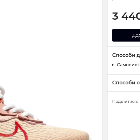
3 44
До
Способи д
Самовивіз
Способи о
Поділитися: