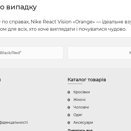
го випадку
е по справах, Nike React Vision «Orange» — ідеальне 
 для всіх, хто хоче виглядати і почуватися чудово.
 Black/Red”
н
Каталог товарів
Кросівки
Жіночі
Чоловічі
Одяг
фіденцальності
Аксесуари
Дивитись все