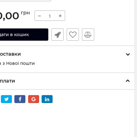
0,00
грн
−
+
дати в кошик
оставки
 з Нової пошти
плати