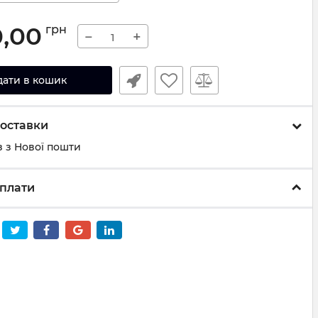
0,00
грн
−
+
дати в кошик
оставки
 з Нової пошти
плати