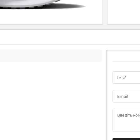
Ім'я*
Email
Введіть ко