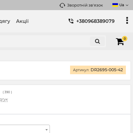
Зворотній зв'язок
Ua
дягу
Акції
+380968389079
0
DR2695-005-42
Артикул:
(
390
)
дгук