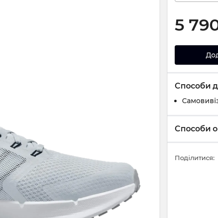
5 79
До
Способи д
Самовивіз
Способи о
Поділитися: