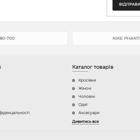
680-700
NIKE PHANT
н
Каталог товарів
Кросівки
Жіночі
Чоловічі
Одяг
фіденцальності
Аксесуари
Дивитись все