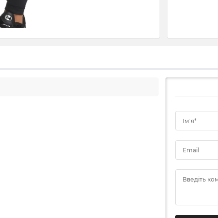
Ім'я*
Email
Введіть ко