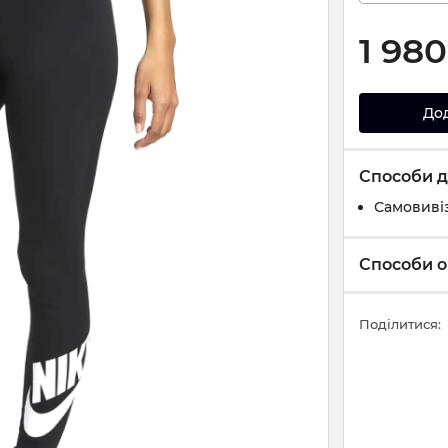
1 980
До
Способи д
Самовивіз
Способи о
Поділитися: