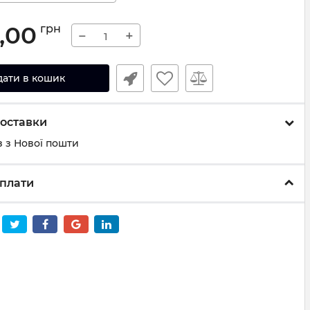
,00
грн
−
+
дати в кошик
оставки
 з Нової пошти
плати