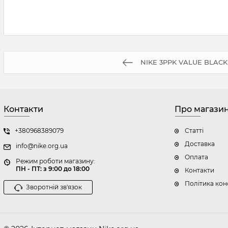
NIKE 3PPK VALUE BLACK
Контакти
Про магази
+380968389079
Статті
Доставка
info@nike.org.ua
Оплата
Режим роботи магазину:
ПН - ПТ: з 9:00 до 18:00
Контакти
Політика кон
Зворотній зв'язок