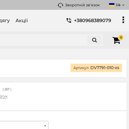
Зворотній зв'язок
Ua
дягу
Акції
+380968389079
0
DV7791-010-xs
Артикул:
(
267
)
дгук