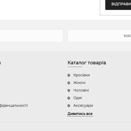
NI
н
Каталог товарів
Кросівки
Жіночі
Чоловічі
Одяг
фіденцальності
Аксесуари
Дивитись все