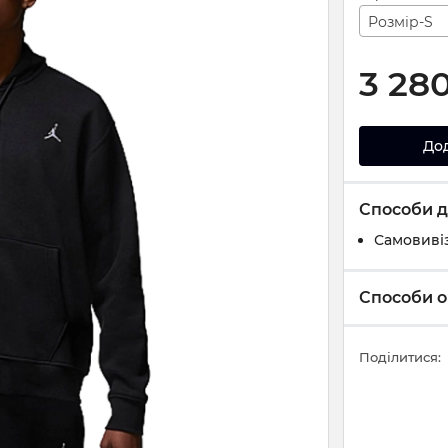
Розмір-S
3 28
До
Способи д
Самовивіз
Способи о
Поділитися: