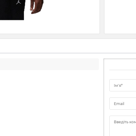
Ім'я*
Email
Введіть ко