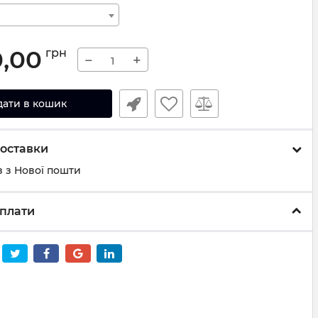
0,00
грн
−
+
дати в кошик
оставки
 з Нової пошти
плати