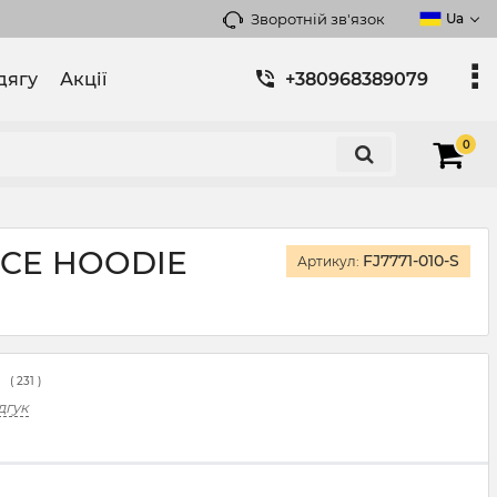
Зворотній зв'язок
Ua
дягу
Акції
+380968389079
0
ECE HOODIE
FJ7771-010-S
Артикул:
(
231
)
дгук