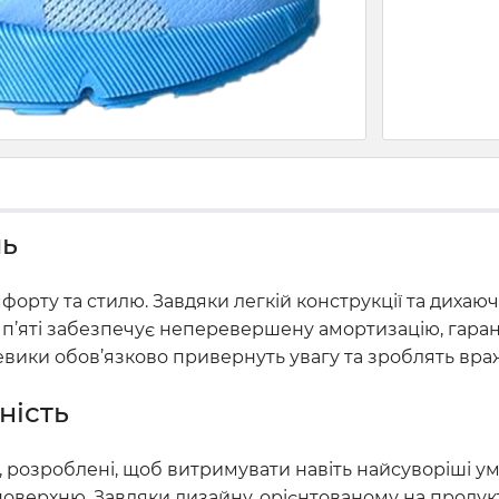
ль
омфорту та стилю. Завдяки легкій конструкції та дихаю
у п’яті забезпечує неперевершену амортизацію, гарант
ики обов’язково привернуть увагу та зроблять враж
ність
ті, розроблені, щоб витримувати навіть найсуворіші 
оверхню. Завдяки дизайну, орієнтованому на продукти