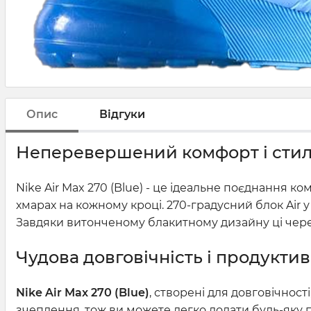
Опис
Відгуки
Неперевершений комфорт і сти
Nike Air Max 270 (Blue) - це ідеальне поєднання к
хмарах на кожному кроці. 270-градусний блок Air 
Завдяки витонченому блакитному дизайну ці черев
Чудова довговічність і продуктив
Nike Air Max 270 (Blue)
, створені для довговічнос
зчеплення, тож ви можете легко долати будь-яку п