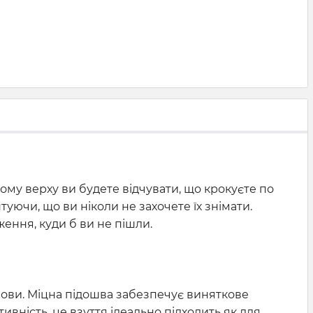
чому верху ви будете відчувати, що крокуєте по
уючи, що ви ніколи не захочете їх знімати.
ення, куди б ви не пішли.
умови. Міцна підошва забезпечує виняткове
вність, це взуття ідеально підходить як для