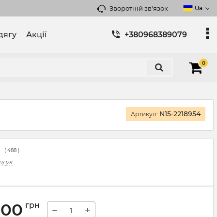
Зворотній зв'язок
Ua
дягу
Акції
+380968389079
0
N15-2218954
Артикул:
(
488
)
дгук
,00
грн
−
+