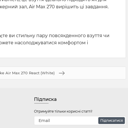
жерний зал, Air Max 270 вирішить ці завдання.
каєте ви стильну пару повсякденного взуття чи
 можете насолоджуватися комфортом і
ke Air Max 270 React (White)
Підписка
Отримуйте тільки корисні статті!
Підписатися